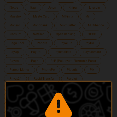
iSettle
Itau
Jeton
Khipu
Litecoin
Maestro
MasterCard
MiFinity
Mir
Monero
Monobank
MuchBetter
Multibanco
Neosurf
Neteller
Open Banking
OXXO
Pago Facil
Papara
Pay4Fun
PayDo
PayOp
PayPal
PayRetailers
Paysafecard
Paytm
Payz
PeP (Paladyum Elektronik Para)
Perfect Money
PhonePe
Piastrix
Pix
Privat24
Rapid Transfer
Revolut
Ripple (XRP)
Santander
Skrill
Skrill 1-tap
Sofort
Solana
STICPAY
Tether
Tron
Trustly
UPI
USD Coin (USDC)
Visa
Walmart Pay
WebMoney
Western Union