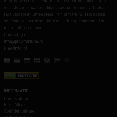
informativ și nu acceptăm pariuri sau tranzacții cu bani
reali. Jocurile noastre utilizează doar monede virtuale,
fără valoare în lumea reală. Prin urmare, nu este posibil
să câștigați premii sau bani reali. Jucați responsabil și
pentru plăcerea jocului.
Contactați-ne:
info@play-fortune.ro
t.me/info_pf
INFORMAȚIE
Cum evaluăm
Info afiliere
Confidențialitate