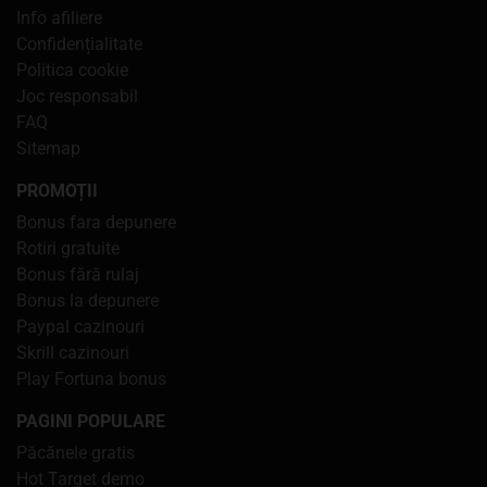
Info afiliere
Confidențialitate
Politica cookie
Joc responsabil
FAQ
Sitemap
PROMOȚII
Bonus fara depunere
Rotiri gratuite
Bonus fără rulaj
Bonus la depunere
Paypal cazinouri
Skrill cazinouri
Play Fortuna bonus
PAGINI POPULARE
Păcănele gratis
Hot Target demo