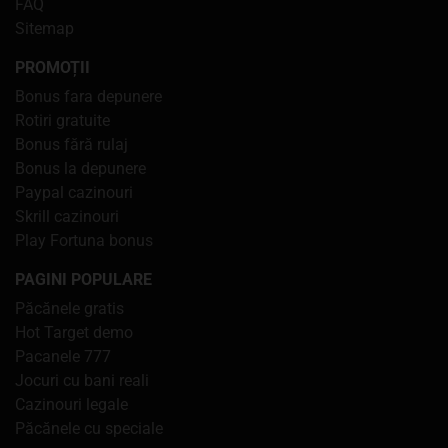
FAQ
Sitemap
PROMOȚII
Bonus fara depunere
Rotiri gratuite
Bonus fără rulaj
Bonus la depunere
Paypal cazinouri
Skrill cazinouri
Play Fortuna bonus
PAGINI POPULARE
Păcănele gratis
Hot Target demo
Pacanele 777
Jocuri cu bani reali
Cazinouri legale
Păcănele cu speciale