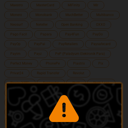
Maestro
MasterCard
MiFinity
Mir
Monero
Monobank
MuchBetter
Multibanco
Neosurf
Neteller
Open Banking
OXXO
Pago Facil
Papara
Pay4Fun
PayDo
PayOp
PayPal
PayRetailers
Paysafecard
Paytm
Payz
PeP (Paladyum Elektronik Para)
Perfect Money
PhonePe
Piastrix
Pix
Privat24
Rapid Transfer
Revolut
Ripple (XRP)
Santander
Skrill
Skrill 1-tap
Sofort
Solana
STICPAY
Tether
Tron
Trustly
UPI
USD Coin (USDC)
Visa
Walmart Pay
WebMoney
Western Union
Wise
YooMoney
Zelle
Zettle