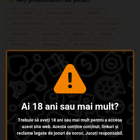
1x2 Gaming
3 Oaks Gaming
Amatic
Amusnet Interactive
Apollo Games
Area Vegas
Aristocrat
AvatarUX
Belatra
Betsoft
BF Games
BGaming
Big Time Gaming
Blueprint Gaming
Caleta Gaming
ELK Studios
Endorphina
Galaxsys
Gaming Corps
Golden Rock Studios
Habanero
Hacksaw Gaming
High 5 Games
Igrosoft
IGT
Inspired Gaming
Koala Games
Mancala Gaming
Merkur
Ai 18 ani sau mai mult?
Microgaming
NetEnt
Nolimit City
Novomatic
Octoplay
Onlyplay
PG Soft
Trebuie să aveți 18 ani sau mai mult pentru a accesa
acest site web. Acesta conține conținut, linkuri și
Play'n GO
Playmer
PlayTech
Pragmatic Play
reclame legate de jocuri de noroc. Jucați responsabil.