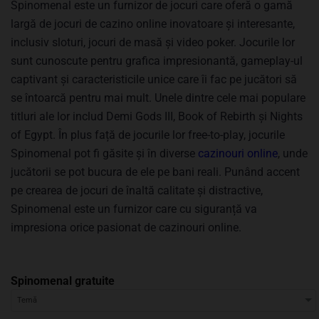
Spinomenal este un furnizor de jocuri care oferă o gamă
largă de jocuri de cazino online inovatoare și interesante,
inclusiv sloturi, jocuri de masă și video poker. Jocurile lor
sunt cunoscute pentru grafica impresionantă, gameplay-ul
captivant și caracteristicile unice care îi fac pe jucători să
se întoarcă pentru mai mult. Unele dintre cele mai populare
titluri ale lor includ Demi Gods III, Book of Rebirth și Nights
of Egypt. În plus față de jocurile lor free-to-play, jocurile
Spinomenal pot fi găsite și în diverse
cazinouri online
, unde
jucătorii se pot bucura de ele pe bani reali. Punând accent
pe crearea de jocuri de înaltă calitate și distractive,
Spinomenal este un furnizor care cu siguranță va
impresiona orice pasionat de cazinouri online.
Spinomenal gratuite
Temă