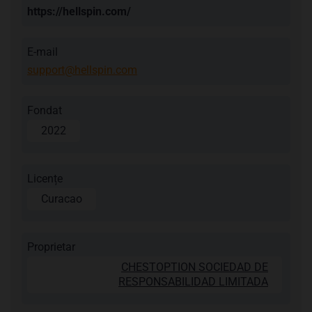
https://hellspin.com/
E-mail
support@hellspin.com
Fondat
2022
Licențe
Curacao
Proprietar
CHESTOPTION SOCIEDAD DE
RESPONSABILIDAD LIMITADA