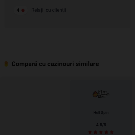
Relații cu clienții
4
Compară cu cazinouri similare
Wild Fortune
Hell Spin
4.0
/5
4.5
/5