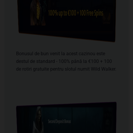
Bonusul de bun venit la acest cazinou este
destul de standard - 100% până la €100 + 100
de rotiri gratuite pentru slotul numit Wild Walker.