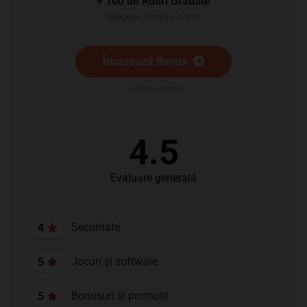
+ 100 de Rotiri Gratuite
Depunere minimă: €/$20
Încasează Bonus
Termeni și condiții
4.5
Evaluare generală
Securitate
4
Jocuri și software
5
Bonusuri și promoții
5