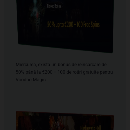
Miercurea, există un bonus de reîncărcare de
50% până la €200 + 100 de rotiri gratuite pentru
Voodoo Magic.