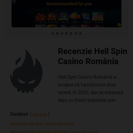
Recenzie Hell Spin
Casino România
Hell Spin Casino România a
început să funcționeze doar
recent, în 2022, dar se măsoară
deja cu titanii industriei prin
Conținut
Ascunde
Recenzie Hell Spin Casino România
Bonusuri și Promoții la Hell Spin Casino România