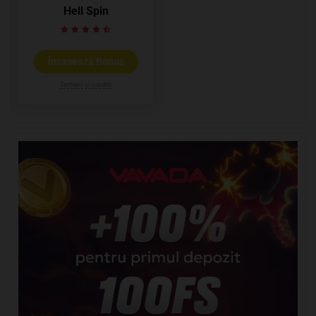
Hell Spin
Încasează Bonus
Termeni și condiții