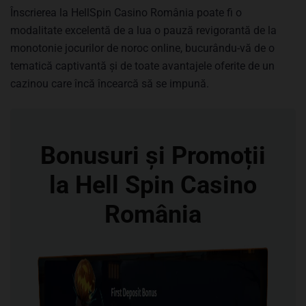
Înscrierea la HellSpin Casino România poate fi o
modalitate excelentă de a lua o pauză revigorantă de la
monotonie jocurilor de noroc online, bucurându-vă de o
tematică captivantă și de toate avantajele oferite de un
cazinou care încă încearcă să se impună.
Bonusuri și Promoții
la Hell Spin Casino
România