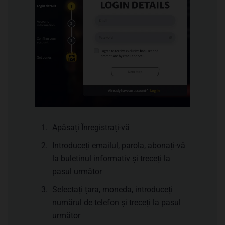
Apăsați Înregistrați-vă
Introduceți emailul, parola, abonați-vă
la buletinul informativ și treceți la
pasul următor
Selectați țara, moneda, introduceți
numărul de telefon și treceți la pasul
următor