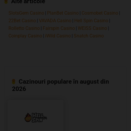
Alte articole
SlotsGem Casino
|
PlanBet Casino
|
Cosmobet Casino
|
22Bet Casino
|
VAVADA Casino
|
Hell Spin Casino
|
Rolletto Casino
|
Fairspin Casino
|
WEISS Casino
|
Coinplay Casino
|
iWild Casino
|
Snatch Casino
Cazinouri populare în august din
2026