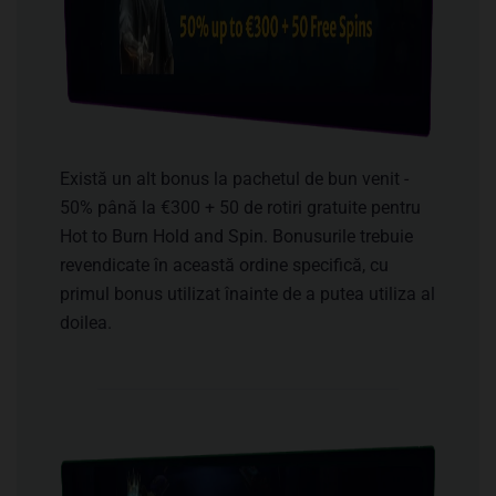
Există un alt bonus la pachetul de bun venit -
50% până la €300 + 50 de rotiri gratuite pentru
Hot to Burn Hold and Spin. Bonusurile trebuie
revendicate în această ordine specifică, cu
primul bonus utilizat înainte de a putea utiliza al
doilea.