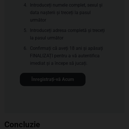
Introduceți numele complet, sexul și
data nașterii și treceți la pasul
următor
Introduceți adresa completă și treceți
la pasul următor
Confirmați că aveți 18 ani și apăsați
FINALIZAȚI pentru a vă autentifica
imediat și a începe să jucați.
Înregistrați-vă Acum
Concluzie