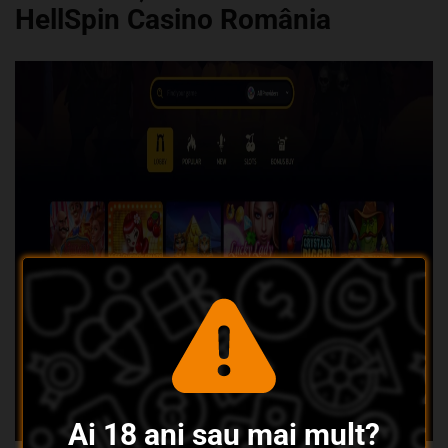
HellSpin Casino România
Ai 18 ani sau mai mult?