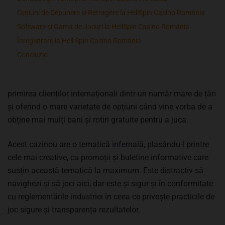
Opțiuni de Depunere și Retragere la HellSpin Casino România
Software și Gama de Jocuri la HellSpin Casino România
Înregistrare la Hell Spin Casino România
Concluzie
primirea clienților internaționali dintr-un număr mare de țări
și oferind o mare varietate de opțiuni când vine vorba de a
obține mai mulți bani și rotiri gratuite pentru a juca.
Acest cazinou are o tematică infernală, plasându-l printre
cele mai creative, cu promoții și buletine informative care
susțin această tematică la maximum. Este distractiv să
navighezi și să joci aici, dar este și sigur și în conformitate
cu reglementările industriei în ceea ce privește practicile de
joc sigure și transparența rezultatelor.