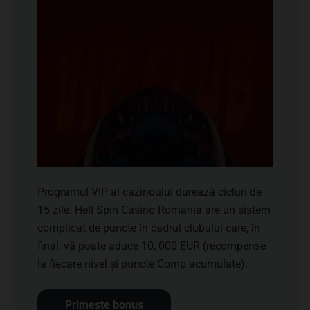
Programul VIP al cazinoului durează cicluri de
15 zile. Hell Spin Casino România are un sistem
complicat de puncte în cadrul clubului care, în
final, vă poate aduce 10, 000 EUR (recompense
la fiecare nivel și puncte Comp acumulate).
Primește bonus