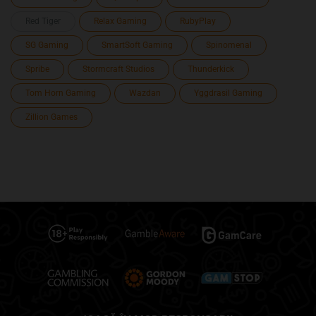
Red Tiger
Relax Gaming
RubyPlay
SG Gaming
SmartSoft Gaming
Spinomenal
Spribe
Stormcraft Studios
Thunderkick
Tom Horn Gaming
Wazdan
Yggdrasil Gaming
Zillion Games