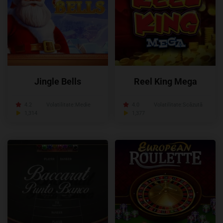
Jingle Bells
Reel King Mega
4.2
Volatilitate:
Medie
4.0
Volatilitate:
Scăzută
1,314
1,377