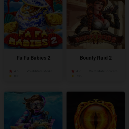
Fa Fa Babies 2
Bounty Raid 2
4.6
Volatilitate:
Medie
4.7
Volatilitate:
Ridicată
803
736