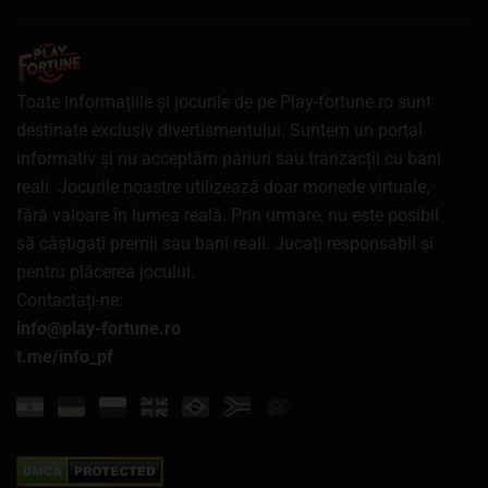
Toate informațiile și jocurile de pe Play-fortune.ro sunt
destinate exclusiv divertismentului. Suntem un portal
informativ și nu acceptăm pariuri sau tranzacții cu bani
reali. Jocurile noastre utilizează doar monede virtuale,
fără valoare în lumea reală. Prin urmare, nu este posibil
să câștigați premii sau bani reali. Jucați responsabil și
pentru plăcerea jocului.
Contactați-ne:
info@play-fortune.ro
t.me/info_pf