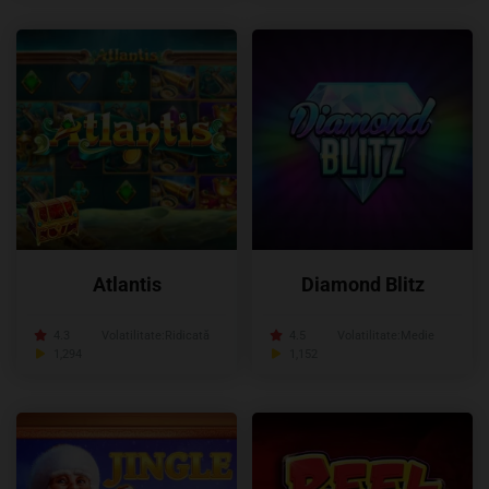
Atlantis
Diamond Blitz
4.3
Volatilitate:
Ridicată
4.5
Volatilitate:
Medie
1,294
1,152