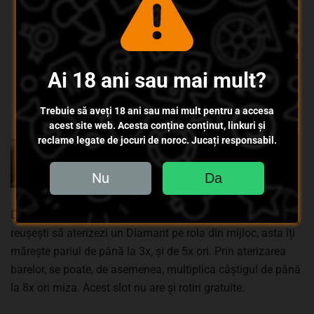
Pariul minim - 0,02;
Miza maximă - 100;
Ai 18 ani sau mai mult?
Câștig maxim - 800x;
RTP - 96,14%.
Trebuie să aveți 18 ani sau mai mult pentru a accesa
acest site web. Acesta conține conținut, linkuri și
reclame legate de jocuri de noroc. Jucați responsabil.
3. Blue Diamond
Este un
slot cu 3 role
și 1
linie de plată, cu simboluri Blue Diamond ca
Nu
Da
Wilds, cireșe și bare. Ceea ce trebuie să se
concentreze este simbolurile reale Blue
Diamond care înlocuiesc simbolurile cu plată mică. Dacă
reușești să aterizezi un Diamant pe rola din mijloc, asta îți
mărește pariul de până la 3x, și de 5x ori. Prin aterizarea
barelor, se poate, de asemenea, multiplica câștigul de până
la 8x ori miza. Acest slot nu are și rotiri gratuite.