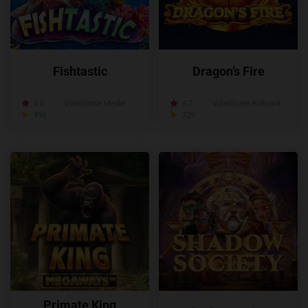
Fishtastic
Dragon’s Fire
4.5
Volatilitate:
Medie
4.7
Volatilitate:
Ridicată
910
729
Primate King