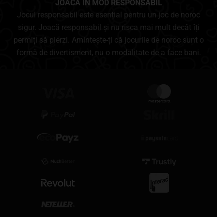
JOACĂ ÎN MOD RESPONSABIL
Jocul responsabil este esențial pentru un joc de noroc
sigur. Joacă responsabil și nu risca mai mult decât îți
permiți să pierzi. Amintește-ți că jocurile de noroc sunt o
formă de divertisment, nu o modalitate de a face bani.