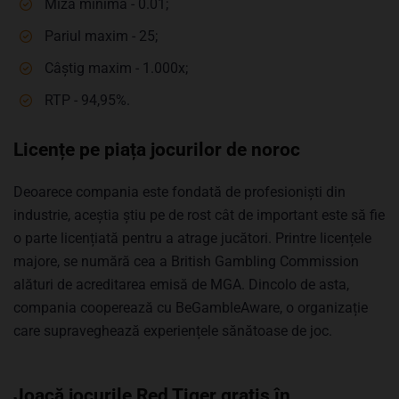
Miza minimă - 0.01;
Pariul maxim - 25;
Câștig maxim - 1.000x;
RTP - 94,95%.
Licențe pe piața jocurilor de noroc
Deoarece compania este fondată de profesioniști din
industrie, aceștia știu pe de rost cât de important este să fie
o parte licențiată pentru a atrage jucători. Printre licențele
majore, se numără cea a British Gambling Commission
alături de acreditarea emisă de MGA. Dincolo de asta,
compania cooperează cu BeGambleAware, o organizație
care supraveghează experiențele sănătoase de joc.
Joacă jocurile Red Tiger gratis în