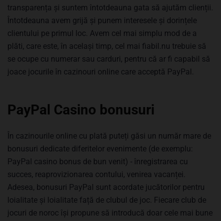
transparența și suntem întotdeauna gata să ajutăm clienții.
Întotdeauna avem grijă și punem interesele și dorințele
clientului pe primul loc. Avem cel mai simplu mod de a
plăti, care este, în același timp, cel mai fiabil.nu trebuie să
se ocupe cu numerar sau carduri, pentru că ar fi capabil să
joace jocurile în cazinouri online care acceptă PayPal.
PayPal Casino bonusuri
În cazinourile online cu plată puteți găsi un număr mare de
bonusuri dedicate diferitelor evenimente (de exemplu:
PayPal casino bonus de bun venit) - înregistrarea cu
succes, reaprovizionarea contului, venirea vacanței.
Adesea, bonusuri PayPal sunt acordate jucătorilor pentru
loialitate și loialitate față de clubul de joc. Fiecare club de
jocuri de noroc își propune să introducă doar cele mai bune