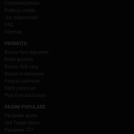
Confidențialitate
Politica cookie
Joc responsabil
FAQ
Sitemap
PROMOȚII
Bonus fara depunere
Rotiri gratuite
Bonus fără rulaj
Bonus la depunere
Paypal cazinouri
Skrill cazinouri
Play Fortuna bonus
PAGINI POPULARE
Păcănele gratis
Hot Target demo
Pacanele 777