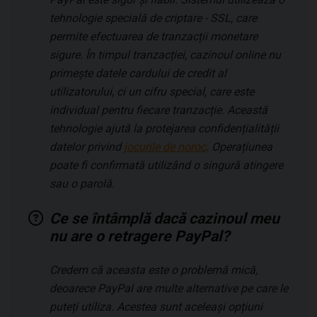
tehnologie specială de criptare - SSL, care
permite efectuarea de tranzacții monetare
sigure. În timpul tranzacției, cazinoul online nu
primește datele cardului de credit al
utilizatorului, ci un cifru special, care este
individual pentru fiecare tranzacție. Această
tehnologie ajută la protejarea confidențialității
datelor privind
jocurile de noroc
. Operațiunea
poate fi confirmată utilizând o singură atingere
sau o parolă.
Ce se întâmplă dacă cazinoul meu
nu are o retragere PayPal?
Credem că aceasta este o problemă mică,
deoarece PayPal are multe alternative pe care le
puteți utiliza. Acestea sunt aceleași opțiuni