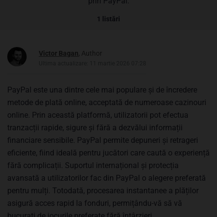
prin PayPal.
1 listări
Victor Bagan
, Аuthor
Ultima actualizare: 11 martie 2026 07:28
PayPal este una dintre cele mai populare și de încredere
metode de plată online, acceptată de numeroase cazinouri
online. Prin această platformă, utilizatorii pot efectua
tranzacții rapide, sigure și fără a dezvălui informații
financiare sensibile. PayPal permite depuneri și retrageri
eficiente, fiind ideală pentru jucători care caută o experiență
fără complicații. Suportul internațional și protecția
avansată a utilizatorilor fac din PayPal o alegere preferată
pentru mulți. Totodată, procesarea instantanee a plăților
asigură acces rapid la fonduri, permițându-vă să vă
bucurați de jocurile preferate fără întârzieri.