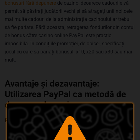
bonusuri fără depunere
de cazino, deoarece cadourile vă
permit să păstrați jucătorii vechi și să atrageți unii noi.cele
mai multe cadouri de la administrația cazinoului ar trebui
să fie pariate. Fără aceasta, retragerea fondurilor din contul
de bonus către casino online PayPal este practic
imposibilă. În condițiile promoției, de obicei, specificați
jocul cu care să pariați bonusul: x10, x20 sau x30 sau mai
mult.
Avantaje și dezavantaje:
Utilizarea PayPal ca metodă de
depunere la cazinou
Pro:
Ușor de utilizat portofel electronic