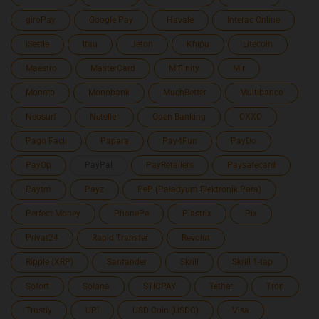
giroPay
Google Pay
Havale
Interac Online
iSettle
Itau
Jeton
Khipu
Litecoin
Maestro
MasterCard
MiFinity
Mir
Monero
Monobank
MuchBetter
Multibanco
Neosurf
Neteller
Open Banking
OXXO
Pago Facil
Papara
Pay4Fun
PayDo
PayOp
PayPal
PayRetailers
Paysafecard
Paytm
Payz
PeP (Paladyum Elektronik Para)
Perfect Money
PhonePe
Piastrix
Pix
Privat24
Rapid Transfer
Revolut
Ripple (XRP)
Santander
Skrill
Skrill 1-tap
Sofort
Solana
STICPAY
Tether
Tron
Trustly
UPI
USD Coin (USDC)
Visa