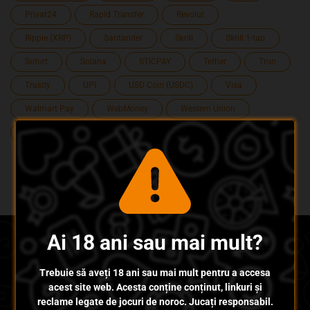
Privat24
Rapid Transfer
Revolut
Ripple (XRP)
Santander
Skrill
Skrill 1-tap
Sofort
Solana
STICPAY
Tether
Tron
Trustly
UPI
USD Coin (USDC)
Visa
Walmart Pay
WebMoney
Western Union
Wise
YooMoney
Zelle
Zettle
Ai 18 ani sau mai mult?
Trebuie să aveți 18 ani sau mai mult pentru a accesa
acest site web. Acesta conține conținut, linkuri și
reclame legate de jocuri de noroc. Jucați responsabil.