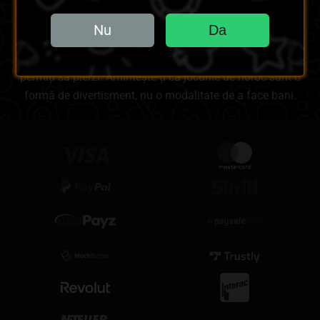
JOACĂ ÎN MOD RESPONSABIL
Nu
Da
Jocul responsabil este esențial pentru un joc de noroc
sigur. Joacă responsabil și nu risca mai mult decât îți
permiți să pierzi. Amintește-ți că jocurile de noroc sunt o
formă de divertisment, nu o modalitate de a face bani.