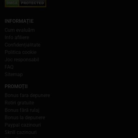
INFORMAȚIE
Cum evaluăm
Info afiliere
Confidențialitate
Politica cookie
Joc responsabil
FAQ
Sitemap
PROMOȚII
Bonus fara depunere
Rotiri gratuite
Bonus fără rulaj
Bonus la depunere
Paypal cazinouri
Skrill cazinouri