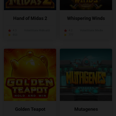
Hand of Midas 2
Whispering Winds
4.3
Volatilitate:
Ridicată
4.2
Volatilitate:
Medie
853
777
Golden Teapot
Mutagenes