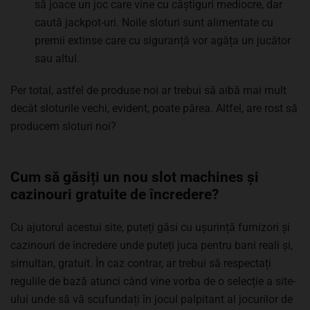
să joace un joc care vine cu câștiguri mediocre, dar
caută jackpot-uri. Noile sloturi sunt alimentate cu
premii extinse care cu siguranță vor agăța un jucător
sau altul.
Per total, astfel de produse noi ar trebui să aibă mai mult
decât sloturile vechi, evident, poate părea. Altfel, are rost să
producem sloturi noi?
Cum să găsiți un nou slot machines și
cazinouri gratuite de încredere?
Cu ajutorul acestui site, puteți găsi cu ușurință furnizori și
cazinouri de încredere unde puteți juca pentru bani reali și,
simultan, gratuit. În caz contrar, ar trebui să respectați
regulile de bază atunci când vine vorba de o selecție a site-
ului unde să vă scufundați în jocul palpitant al jocurilor de