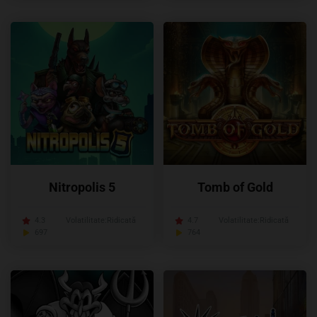
Nitropolis 5
Tomb of Gold
4.3
Volatilitate:
Ridicată
4.7
Volatilitate:
Ridicată
697
764