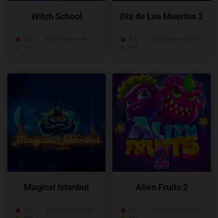
Witch School
Dia de Los Muertos 2
4.4
Volatilitate:
Medie
4.5
Volatilitate:
Ridicată
735
848
Magical Istanbul
Alien Fruits 2
4.2
Volatilitate:
Ridicată
4.4
Volatilitate:
Ridicată