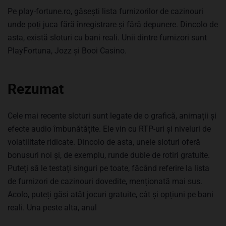
Pe play-fortune.ro, găsești lista furnizorilor de cazinouri
unde poți juca fără înregistrare și fără depunere. Dincolo de
asta, există sloturi cu bani reali. Unii dintre furnizori sunt
PlayFortuna, Jozz și Booi Casino.
Rezumat
Cele mai recente sloturi sunt legate de o grafică, animații și
efecte audio îmbunătățite. Ele vin cu RTP-uri și niveluri de
volatilitate ridicate. Dincolo de asta, unele sloturi oferă
bonusuri noi și, de exemplu, runde duble de rotiri gratuite.
Puteți să le testați singuri pe toate, făcând referire la lista
de furnizori de cazinouri dovedite, menționată mai sus.
Acolo, puteți găsi atât jocuri gratuite, cât și opțiuni pe bani
reali. Una peste alta, anul