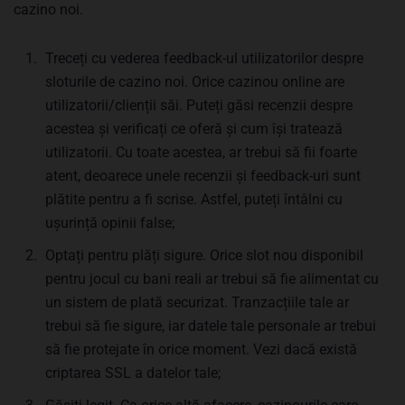
cazino noi.
Treceți cu vederea feedback-ul utilizatorilor despre
sloturile de cazino noi. Orice cazinou online are
utilizatorii/clienții săi. Puteți găsi recenzii despre
acestea și verificați ce oferă și cum își tratează
utilizatorii. Cu toate acestea, ar trebui să fii foarte
atent, deoarece unele recenzii și feedback-uri sunt
plătite pentru a fi scrise. Astfel, puteți întâlni cu
ușurință opinii false;
Optați pentru plăți sigure. Orice slot nou disponibil
pentru jocul cu bani reali ar trebui să fie alimentat cu
un sistem de plată securizat. Tranzacțiile tale ar
trebui să fie sigure, iar datele tale personale ar trebui
să fie protejate în orice moment. Vezi dacă există
criptarea SSL a datelor tale;