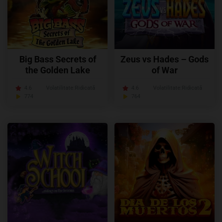
Big Bass Secrets of
Zeus vs Hades – Gods
the Golden Lake
of War
4.6
Volatilitate:
Ridicată
4.6
Volatilitate:
Ridicată
774
764