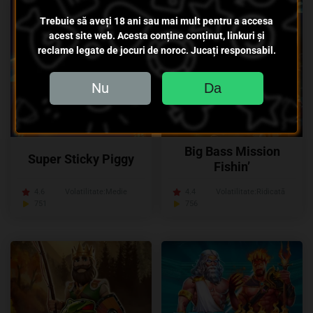
Trebuie să aveți 18 ani sau mai mult pentru a accesa
acest site web. Acesta conține conținut, linkuri și
reclame legate de jocuri de noroc. Jucați responsabil.
Nu
Da
Big Bass Mission
Super Sticky Piggy
Fishin’
4.6
Volatilitate:
Medie
4.4
Volatilitate:
Ridicată
751
756