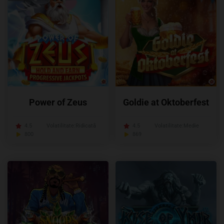
Power of Zeus
Goldie at Oktoberfest
4.5
Volatilitate:
Ridicată
4.5
Volatilitate:
Medie
800
869