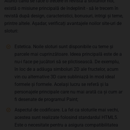
Atunci când se face o trecere în revistă a sloturilor noi,
există o misiune principală de îndeplinit - să le trecem în
revistă după design, caracteristici, bonusuri, intrigi și teme,
printre altele. Așadar, verificați avantajele noilor site-uri de
sloturi:
Estetica. Noile sloturi sunt disponibile cu teme și
parcele mai cuprinzătoare. Ideea principală este de a
nu-i face pe jucători să se plictisească. De exemplu,
în loc de a adăuga simboluri 2D ale fructelor, acum
vin cu alternative 3D care subliniază în mod ideal
formele și formele. Același lucru se referă și la
personajele principale care nu mai arată ca și cum ar
fi desenate de programul Paint;
Aspectul de codificare. La fel ca sloturile mai vechi,
acestea sunt realizate folosind standardul HTML5.
Este o necesitate pentru a asigura compatibilitatea