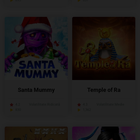
695
837
Santa Mummy
Temple of Ra
4.2
Volatilitate:
Ridicată
4.3
Volatilitate:
Medie
830
1,362