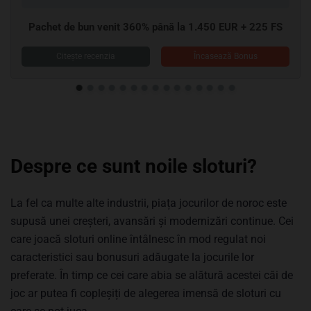
Bonus de Bun Venit 150% până la €500 + 200 RG
Încasează Bonus
Despre ce sunt noile sloturi?
La fel ca multe alte industrii, piața jocurilor de noroc este
supusă unei creșteri, avansări și modernizări continue. Cei
care joacă sloturi online întâlnesc în mod regulat noi
caracteristici sau bonusuri adăugate la jocurile lor
preferate. În timp ce cei care abia se alătură acestei căi de
joc ar putea fi copleșiți de alegerea imensă de sloturi cu