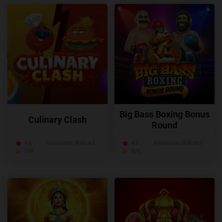
Big Bass Boxing Bonus
Culinary Clash
Round
4.6
Volatilitate:
Ridicată
4.8
Volatilitate:
Ridicată
558
576