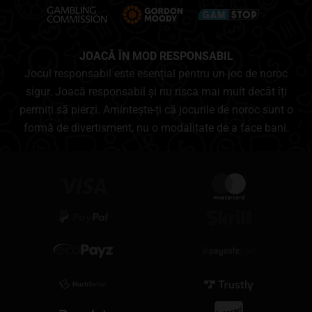
JOACĂ ÎN MOD RESPONSABIL
Jocul responsabil este esențial pentru un joc de noroc
sigur. Joacă responsabil și nu risca mai mult decât îți
permiți să pierzi. Amintește-ți că jocurile de noroc sunt o
formă de divertisment, nu o modalitate de a face bani.