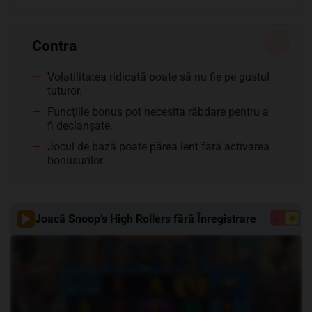
Contra
Volatilitatea ridicată poate să nu fie pe gustul
tuturor.
Funcțiile bonus pot necesita răbdare pentru a
fi declanșate.
Jocul de bază poate părea lent fără activarea
bonusurilor.
Joacă Snoop’s High Rollers fără Înregistrare