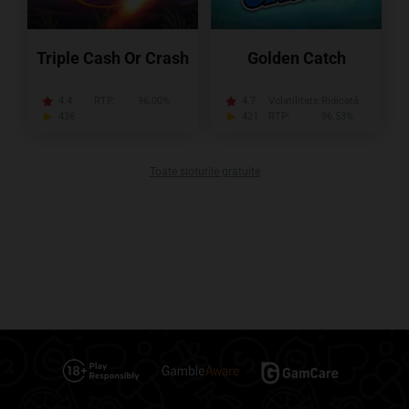
Triple Cash Or Crash
Golden Catch
4.4
RTP:
96.00%
4.7
Volatilitate:
Ridicată
436
421
RTP:
96.53%
Toate sloturile gratuite