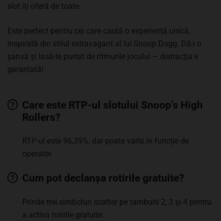
slot îți oferă de toate.
Este perfect pentru cei care caută o experiență unică,
inspirată din stilul extravagant al lui Snoop Dogg. Dă-i o
șansă și lasă-te purtat de ritmurile jocului – distracția e
garantată!
Care este RTP-ul slotului Snoop’s High
Rollers?
RTP-ul este 96,39%, dar poate varia în funcție de
operator.
Cum pot declanșa rotirile gratuite?
Prinde trei simboluri scatter pe tamburii 2, 3 și 4 pentru
a activa rotirile gratuite.