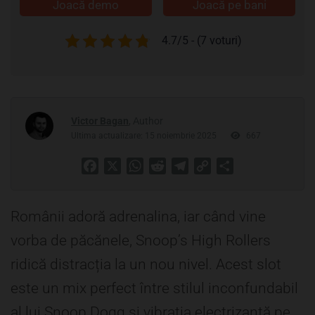
Joacă demo
Joacă pe bani
4.7/5 - (7 voturi)
Victor Bagan
, Аuthor
Ultima actualizare: 15 noiembrie 2025
667
Facebook
X
WhatsApp
Reddit
Telegram
Copy
Share
Link
Românii adoră adrenalina, iar când vine
vorba de păcănele, Snoop’s High Rollers
ridică distracția la un nou nivel. Acest slot
este un mix perfect între stilul inconfundabil
al lui Snoop Dogg și vibrația electrizantă pe