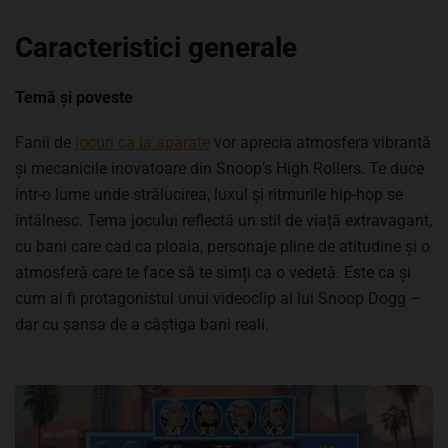
Caracteristici generale
Temă și poveste
Fanii de
jocuri ca la aparate
vor aprecia atmosfera vibrantă
și mecanicile inovatoare din Snoop’s High Rollers. Te duce
într-o lume unde strălucirea, luxul și ritmurile hip-hop se
întâlnesc. Tema jocului reflectă un stil de viață extravagant,
cu bani care cad ca ploaia, personaje pline de atitudine și o
atmosferă care te face să te simți ca o vedetă. Este ca și
cum ai fi protagonistul unui videoclip al lui Snoop Dogg –
dar cu șansa de a câștiga bani reali.