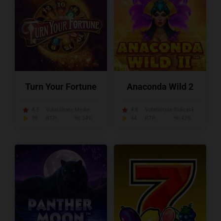
Turn Your Fortune
Anaconda Wild 2
4.5
Volatilitate:
Medie
4.8
Volatilitate:
Ridicată
39
RTP:
96.24%
44
RTP:
96.47%