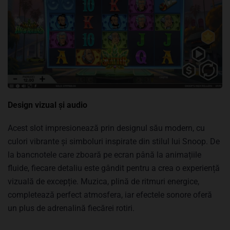
Design vizual și audio
Acest slot impresionează prin designul său modern, cu
culori vibrante și simboluri inspirate din stilul lui Snoop. De
la bancnotele care zboară pe ecran până la animațiile
fluide, fiecare detaliu este gândit pentru a crea o experiență
vizuală de excepție. Muzica, plină de ritmuri energice,
completează perfect atmosfera, iar efectele sonore oferă
un plus de adrenalină fiecărei rotiri.