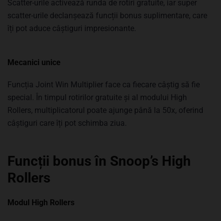
Scatter-urile activează runda de rotiri gratuite, iar super
scatter-urile declanșează funcții bonus suplimentare, care
îți pot aduce câștiguri impresionante.
Mecanici unice
Funcția Joint Win Multiplier face ca fiecare câștig să fie
special. În timpul rotirilor gratuite și al modului High
Rollers, multiplicatorul poate ajunge până la 50x, oferind
câștiguri care îți pot schimba ziua.
Funcții bonus în Snoop’s High
Rollers
Modul High Rollers