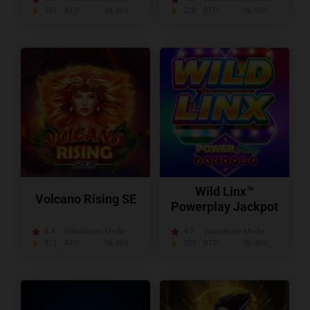
297
RTP:
94.26%
278
RTP:
96.55%
Wild Linx™
Volcano Rising SE
Powerplay Jackpot
4.4
Volatilitate:
Medie
4.7
Volatilitate:
Medie
313
RTP:
96.46%
353
RTP:
96.48%