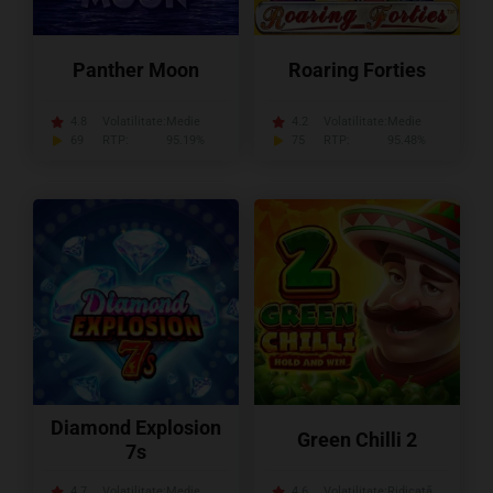
Panther Moon
Roaring Forties
4.8
Volatilitate:
Medie
4.2
Volatilitate:
Medie
69
RTP:
95.19%
75
RTP:
95.48%
Diamond Explosion
Green Chilli 2
7s
4.7
Volatilitate:
Medie
4.6
Volatilitate:
Ridicată