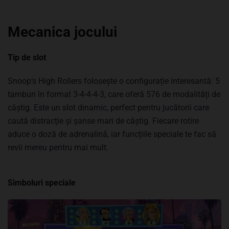
Mecanica jocului
Tip de slot
Snoop’s High Rollers folosește o configurație interesantă: 5
tamburi în format 3-4-4-4-3, care oferă 576 de modalități de
câștig. Este un slot dinamic, perfect pentru jucătorii care
caută distracție și șanse mari de câștig. Fiecare rotire
aduce o doză de adrenalină, iar funcțiile speciale te fac să
revii mereu pentru mai mult.
Simboluri speciale