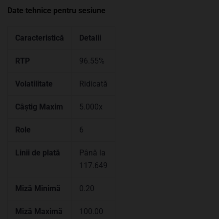
Date tehnice pentru sesiune
Caracteristică
Detalii
RTP
96.55%
Volatilitate
Ridicată
Câștig Maxim
5.000x
Role
6
Linii de plată
Până la
117.649
Miză Minimă
0.20
Miză Maximă
100.00