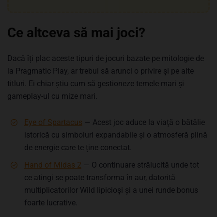
Ce altceva să mai joci?
Dacă îți plac aceste tipuri de jocuri bazate pe mitologie de
la Pragmatic Play, ar trebui să arunci o privire și pe alte
titluri. Ei chiar știu cum să gestioneze temele mari și
gameplay-ul cu mize mari.
Eye of Spartacus
— Acest joc aduce la viață o bătălie
istorică cu simboluri expandabile și o atmosferă plină
de energie care te ține conectat.
Hand of Midas 2
— O continuare strălucită unde tot
ce atingi se poate transforma în aur, datorită
multiplicatorilor Wild lipicioși și a unei runde bonus
foarte lucrative.