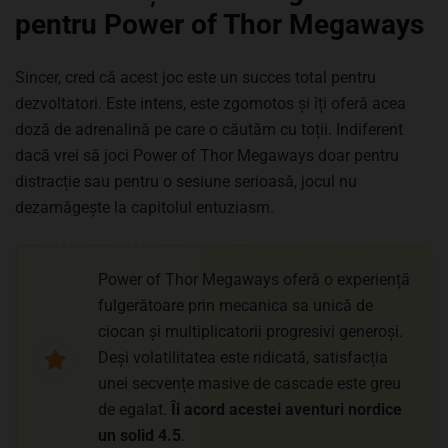
pentru Power of Thor Megaways
Sincer, cred că acest joc este un succes total pentru
dezvoltatori. Este intens, este zgomotos și îți oferă acea
doză de adrenalină pe care o căutăm cu toții. Indiferent
dacă vrei să joci Power of Thor Megaways doar pentru
distracție sau pentru o sesiune serioasă, jocul nu
dezamăgește la capitolul entuziasm.
Power of Thor Megaways oferă o experiență
fulgerătoare prin mecanica sa unică de
ciocan și multiplicatorii progresivi generoși.
Deși volatilitatea este ridicată, satisfacția
unei secvențe masive de cascade este greu
de egalat.
Îi acord acestei aventuri nordice
un solid 4.5
.