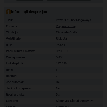
Informații despre joc
Titlu:
Power Of Thor Megaways
Furnizor:
Pragmatic Play
Tip de joc:
Păcănele Gratis
Volatilitate:
Ridicată
RTP:
96.55%
Pariu minim / maxim:
0.20 - 100
Câștig maxim:
5,000x
Linii de plată:
117,649
Role:
6
Rânduri:
7
Joc automat:
Da
Jackpot progresiv:
Nu
Rotiri gratuite:
Da
Lansare:
Sloturi 3D
,
Sloturi Megaways
Lansat:
Martie 2021