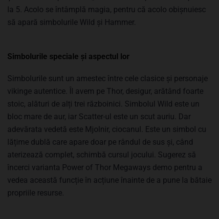
la 5. Acolo se întâmplă magia, pentru că acolo obișnuiesc
să apară simbolurile Wild și Hammer.
Simbolurile speciale și aspectul lor
Simbolurile sunt un amestec între cele clasice și personaje
vikinge autentice. Îl avem pe Thor, desigur, arătând foarte
stoic, alături de alți trei războinici. Simbolul Wild este un
bloc mare de aur, iar Scatter-ul este un scut auriu. Dar
adevărata vedetă este Mjolnir, ciocanul. Este un simbol cu
lățime dublă care apare doar pe rândul de sus și, când
aterizează complet, schimbă cursul jocului. Sugerez să
încerci varianta Power of Thor Megaways demo pentru a
vedea această funcție în acțiune înainte de a pune la bătaie
propriile resurse.