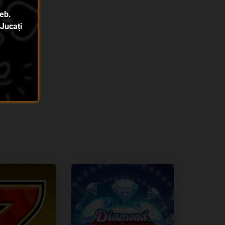
eb.
 Jucați