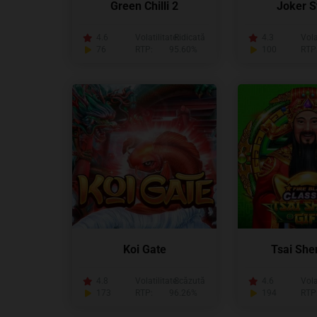
Green Chilli 2
Joker S
4.6
Volatilitate:
Ridicată
4.3
Vola
76
RTP:
95.60%
100
RTP
Koi Gate
Tsai Shen
4.8
Volatilitate:
Scăzută
4.6
Vola
173
RTP:
96.26%
194
RTP