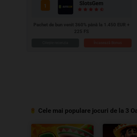
SlotsGem
1
s.
Pachet de bun venit 360% până la 1.450 EUR +
225 FS
Încasează Bonus
Cele mai populare jocuri de la 3 