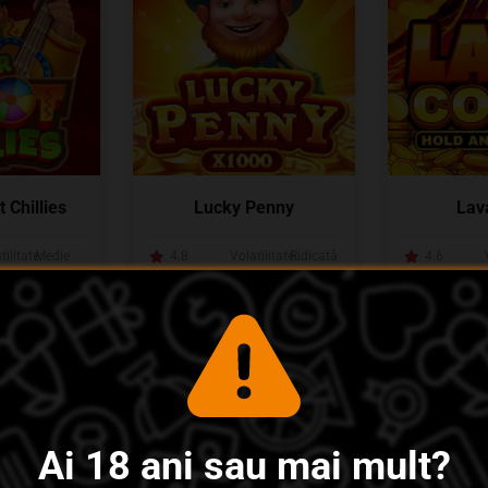
 Chillies
Lucky Penny
Lav
tilitate:
Medie
4.8
Volatilitate:
Ridicată
4.6
454
649
Ai 18 ani sau mai mult?