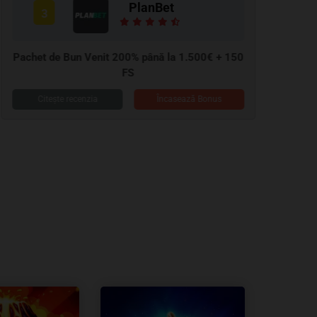
PlanBet
3
Pa
Pachet de Bun Venit 200% până la 1.500€ + 150
FS
Încasează Bonus