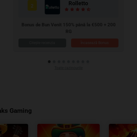
Rolletto
2
Bonus de Bun Venit 150% până la €500 + 200
RG
Încasează Bonus
Toate cazinourile
Oaks Gaming