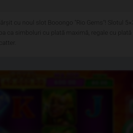
fârșit cu noul slot Booongo "Rio Gems"! Slotul 5×3,
ca simboluri cu plată maximă, regale cu plată m
atter.