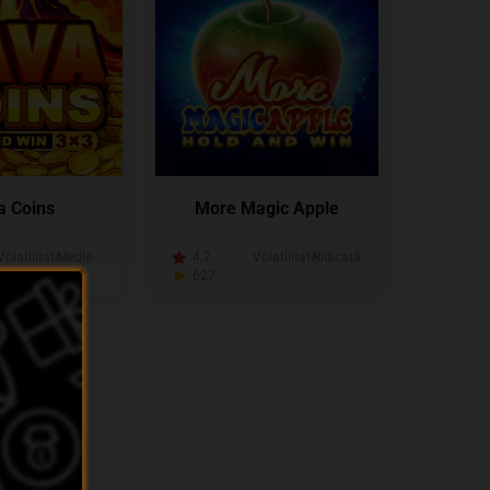
a Coins
More Magic Apple
Volatilitate:
Medie
4.7
Volatilitate:
Ridicată
627