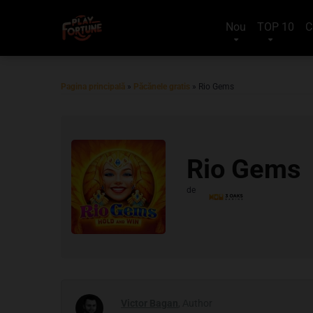
Nou
TOP 10
C
Pagina principală
»
Păcănele gratis
»
Rio Gems
Rio Gems
de
Victor Bagan
, Аuthor