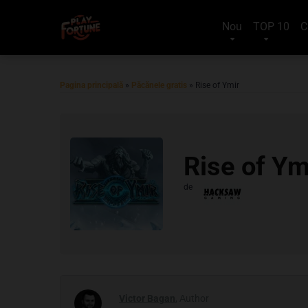
Nou
TOP 10
C
Pagina principală
»
Păcănele gratis
»
Rise of Ymir
Rise of Ym
de
Victor Bagan
, Аuthor