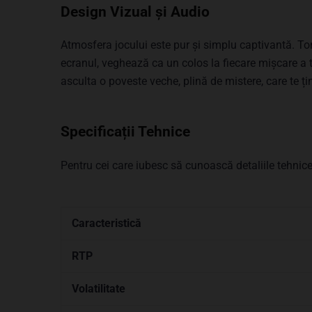
Design Vizual și Audio
Atmosfera jocului este pur și simplu captivantă. Ton
ecranul, veghează ca un colos la fiecare mișcare a t
asculta o poveste veche, plină de mistere, care te țin
Specificații Tehnice
Pentru cei care iubesc să cunoască detaliile tehnice
Caracteristică
RTP
Volatilitate