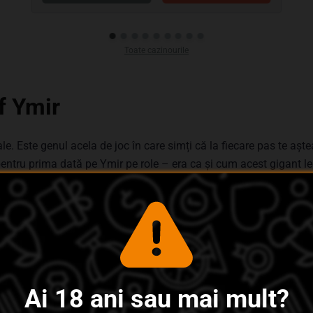
Toate cazinourile
f Ymir
ale. Este genul acela de joc în care simți că la fiecare pas te așt
ntru prima dată pe Ymir pe role – era ca și cum acest gigant l
lin de adrenalină: simboluri wild care apăreau exact când aveam 
us care îți ridicau tensiunea. Era ca un montagne russe, dar cu ae
zut că jocul s-a terminat pentru mine, și apoi – boom! – o re-rot
iune și adrenalina fiecărei rotiri, atunci trebuie să încerci Rise 
– totul este aici, și vă spun sincer, merită fiecare clipă.
Ai 18 ani sau mai mult?