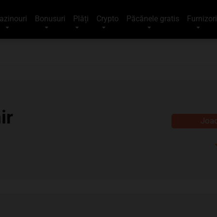
azinouri
Bonusuri
Plăți
Crypto
Păcănele gratis
Furnizori
ir
Joa