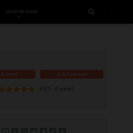
Jocuri de masă
☀️
că demo
Joacă pe bani
4.8/5 - (5 voturi)
Facebook
X
WhatsApp
Reddit
Telegram
Copy
Share