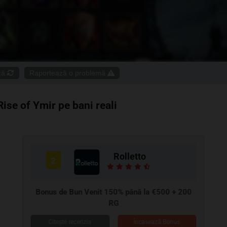
ză
Raportează o problemă
Rise of Ymir pe bani reali
Rolletto
2
Bonus de Bun Venit 150% până la €500 + 200
RG
Încasează Bonus