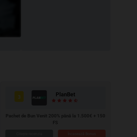
PlanBet
3
Pa
Pachet de Bun Venit 200% până la 1.500€ + 150
FS
Încasează Bonus