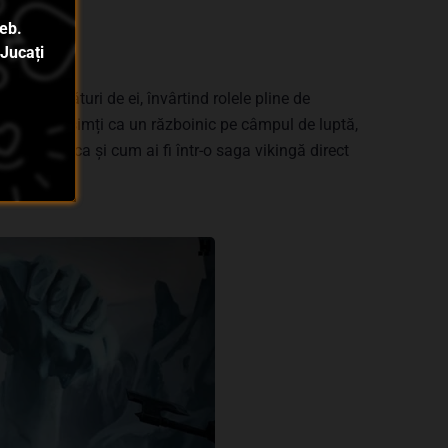
eb.
 Jucați
acolo, alături de ei, învârtind rolele pline de
rolele; te simți ca un războinic pe câmpul de luptă,
ste epică, ca și cum ai fi într-o saga vikingă direct