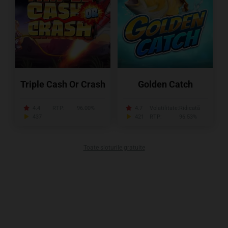
Triple Cash Or Crash
Golden Catch
4.4
RTP:
96.00%
4.7
Volatilitate:
Ridicată
437
421
RTP:
96.53%
Toate sloturile gratuite