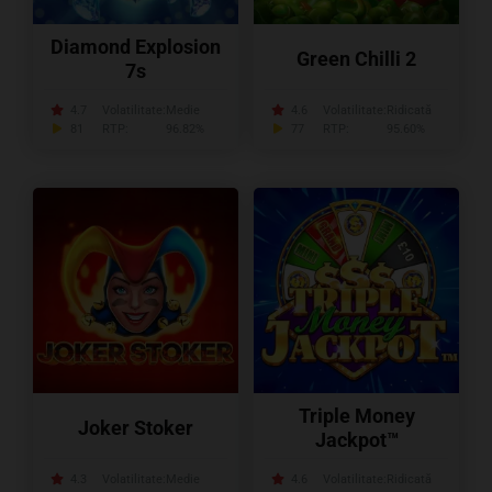
Diamond Explosion
Green Chilli 2
7s
4.7
Volatilitate:
Medie
4.6
Volatilitate:
Ridicată
81
RTP:
96.82%
77
RTP:
95.60%
Triple Money
Joker Stoker
Jackpot™
4.3
Volatilitate:
Medie
4.6
Volatilitate:
Ridicată