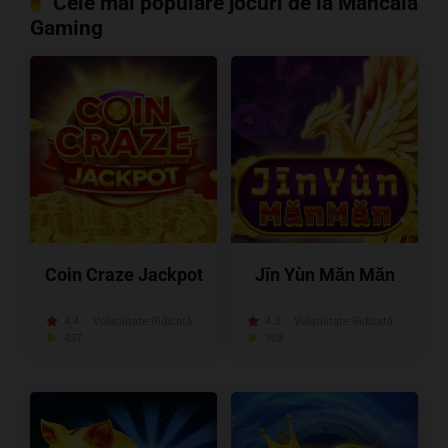
Cele mai populare jocuri de la Mancala
Gaming
Coin Craze Jackpot
Jīn Yùn Mǎn Mǎn
4.4
Volatilitate:
Ridicată
4.3
Volatilitate:
Ridicată
457
708