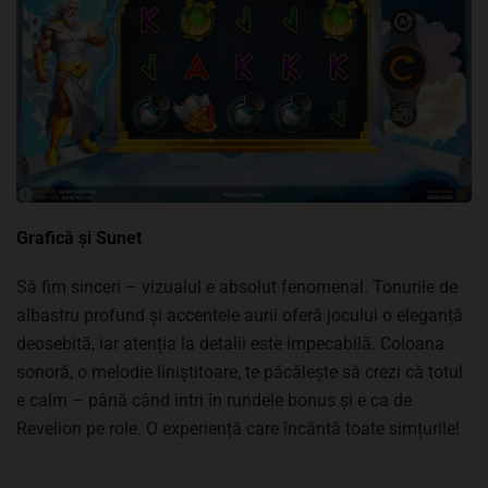
Grafică și Sunet
Să fim sinceri – vizualul e absolut fenomenal. Tonurile de
albastru profund și accentele aurii oferă jocului o eleganță
deosebită, iar atenția la detalii este impecabilă. Coloana
sonoră, o melodie liniștitoare, te păcălește să crezi că totul
e calm – până când intri în rundele bonus și e ca de
Revelion pe role. O experiență care încântă toate simțurile!