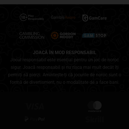
JOACĂ ÎN MOD RESPONSABIL
Jocul responsabil este esențial pentru un joc de noroc
sigur. Joacă responsabil și nu risca mai mult decât îți
permiți să pierzi. Amintește-ți că jocurile de noroc sunt o
formă de divertisment, nu o modalitate de a face bani.