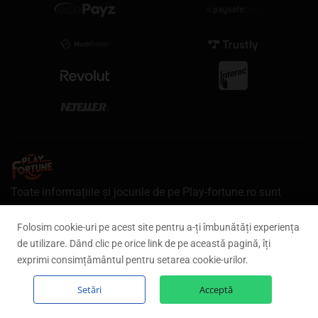
Toate informațiile și jocurile de pe Play-fortune.ro sunt
destinate exclusiv divertismentului. Suntem un portal
Folosim cookie-uri pe acest site pentru a-ți îmbunătăți experiența
informativ și nu acceptăm pariuri sau tranzacții cu bani
de utilizare. Dând clic pe orice link de pe această pagină, îți
reali. Jocurile noastre utilizează doar monede virtuale,
exprimi consimțământul pentru setarea cookie-urilor.
fără valoare în lumea reală. Prin urmare, nu este posibil
să câștigați premii sau bani reali. Jucați responsabil și
Setări
Acceptă
pentru plăcerea jocului.