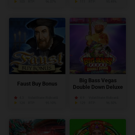
103
RTP:
96.07%
111
RTP:
95.49%
Big Bass Vegas
Faust Buy Bonus
Double Down Deluxe
4.3
Volatilitate:
Ridicată
4.9
Volatilitate:
Ridicată
124
RTP:
95.10%
129
RTP:
96.50%