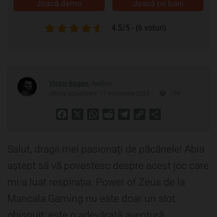
Joacă demo
Joacă pe bani
4.5/5 - (6 voturi)
Victor Bagan
, Аuthor
Ultima actualizare: 17 octombrie 2025
798
Facebook
X
WhatsApp
Reddit
Telegram
Copy
Share
Link
Salut, dragii mei pasionați de păcănele! Abia
aștept să vă povestesc despre acest joc care
mi-a luat respirația. Power of Zeus de la
Mancala Gaming nu este doar un slot
obișnuit; este o adevărată aventură