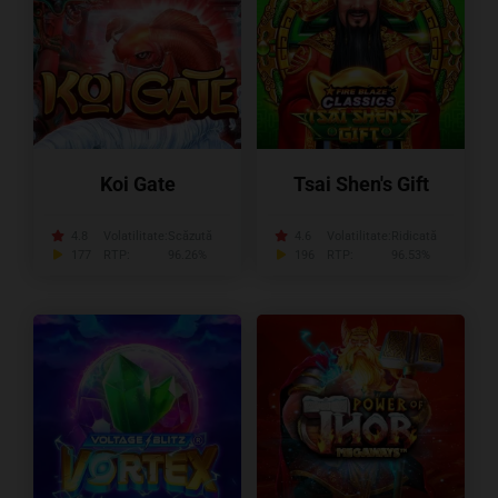
Koi Gate
Tsai Shen's Gift
4.8
Volatilitate:
Scăzută
4.6
Volatilitate:
Ridicată
177
RTP:
96.26%
196
RTP:
96.53%