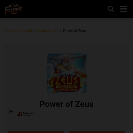
Pagina principală
»
Păcănele gratis
»
Power of Zeus
Power of Zeus
de