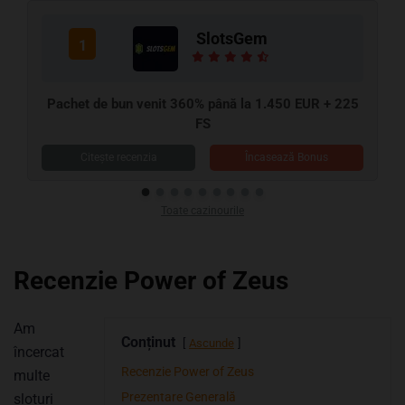
Rolletto
2
Bonus de Bun Venit 150% până la €500 + 200 RG
Încasează Bonus
Toate cazinourile
Recenzie Power of Zeus
Am
Conținut
Ascunde
încercat
Recenzie Power of Zeus
multe
Prezentare Generală
sloturi