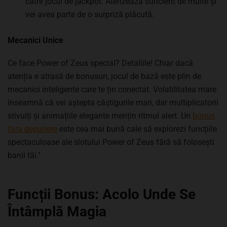
către jocul de jackpot. Aterizează suficient de multe și
vei avea parte de o surpriză plăcută.
Mecanici Unice
Ce face Power of Zeus special? Detaliile! Chiar dacă
atenția e atrasă de bonusuri, jocul de bază este plin de
mecanici inteligente care te țin conectat. Volatilitatea mare
înseamnă că vei aștepta câștigurile mari, dar multiplicatorii
stivuiți și animațiile elegante mențin ritmul alert. Un
bonus
fara depunere
este cea mai bună cale să explorezi funcțiile
spectaculoase ale slotului Power of Zeus fără să folosești
banii tăi."
Funcții Bonus: Acolo Unde Se
Întâmplă Magia