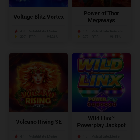
Power of Thor
Voltage Blitz Vortex
Megaways
4.8
Volatilitate:
Medie
4.6
Volatilitate:
Ridicată
297
RTP:
94.26%
279
RTP:
96.55%
Wild Linx™
Volcano Rising SE
Powerplay Jackpot
4.4
Volatilitate:
Medie
4.7
Volatilitate:
Medie