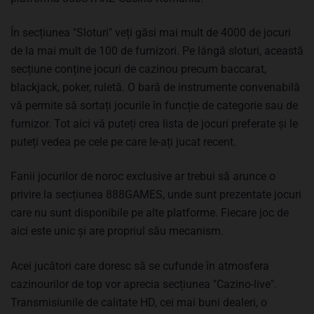
În secțiunea "Sloturi" veți găsi mai mult de 4000 de jocuri
de la mai mult de 100 de furnizori. Pe lângă sloturi, această
secțiune conține jocuri de cazinou precum baccarat,
blackjack, poker, ruletă. O bară de instrumente convenabilă
vă permite să sortați jocurile în funcție de categorie sau de
furnizor. Tot aici vă puteți crea lista de jocuri preferate și le
puteți vedea pe cele pe care le-ați jucat recent.
Fanii jocurilor de noroc exclusive ar trebui să arunce o
privire la secțiunea 888GAMES, unde sunt prezentate jocuri
care nu sunt disponibile pe alte platforme. Fiecare joc de
aici este unic și are propriul său mecanism.
Acei jucători care doresc să se cufunde în atmosfera
cazinourilor de top vor aprecia secțiunea "Cazino-live".
Transmisiunile de calitate HD, cei mai buni dealeri, o