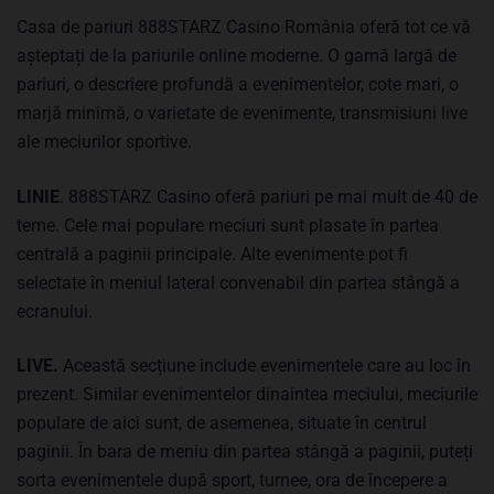
Casa de pariuri 888STARZ Casino România oferă tot ce vă
așteptați de la pariurile online moderne. O gamă largă de
pariuri, o descriere profundă a evenimentelor, cote mari, o
marjă minimă, o varietate de evenimente, transmisiuni live
ale meciurilor sportive.
LINIE
. 888STARZ Casino oferă pariuri pe mai mult de 40 de
teme. Cele mai populare meciuri sunt plasate în partea
centrală a paginii principale. Alte evenimente pot fi
selectate în meniul lateral convenabil din partea stângă a
ecranului.
LIVE.
Această secțiune include evenimentele care au loc în
prezent. Similar evenimentelor dinaintea meciului, meciurile
populare de aici sunt, de asemenea, situate în centrul
paginii. În bara de meniu din partea stângă a paginii, puteți
sorta evenimentele după sport, turnee, ora de începere a