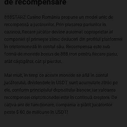
de recompensare
888STARZ Casino România propune un model unic de
recompensă a jucătorilor. Prin plasarea pariurilor în
cazinou, fiecare jucător devine automat coproprietar al
companiei și primește zilnic deduceri din profitul platformei
în criptomonedă în contul său. Recompensa este sub
formă de monede bonus de 888 tron ​​pentru fiecare pariu,
atât câștigător, cât și pierdut.
Mai mult, în timp ce aceste monede se află în contul
jucătorului, dividendele în USDT sunt acumulate zilnic pe
ele, conform principiului depozitului bancar, iar valoarea
recompensei criptomonedei este în continuă creștere. De
câțiva ani de funcționare, compania a plătit jucătorilor
peste $ 60 de milioane în USDT!