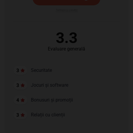
Termeni și condiții
3.3
Evaluare generală
Securitate
3
Jocuri și software
3
Bonusuri și promoții
4
Relații cu clienții
3