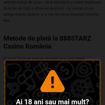
selecție uriașă de jocuri - de la blackjack și poker tradițional
la sic-bo de nișă și show-uri de jocuri - nu numai că vor
atinge marele jackpot, ci și vor reîncărca impulsul jocurilor
live.
Metode de plată la 888STARZ
Casino România
O gamă largă de metode de plată este unul dintre
avantajele cheie ale 888STARZ Casino România. Până în
prezent, pe platformă sunt disponibile peste 50 de opțiuni
de plată, inclusiv peste 40 de criptomonede. Visa și
Mastercard, NEOSURF, sistemele populare de plată
electronică, o varietate de metode de criptomonedă permit
jucătorilor să depună și să retragă fonduri în cel mai
Ai 18 ani sau mai mult?
convenabil mod pentru ei.