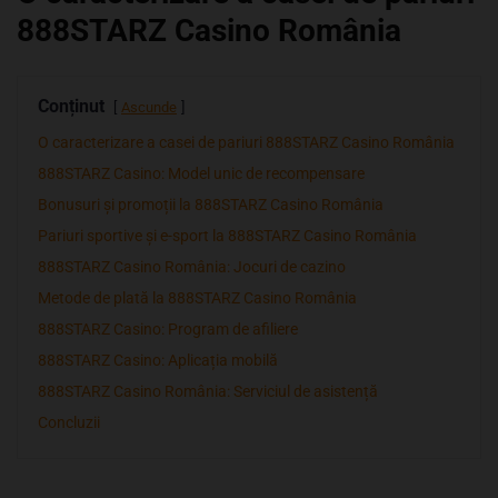
888STARZ Casino România
Conținut
Ascunde
O caracterizare a casei de pariuri 888STARZ Casino România
888STARZ Casino: Model unic de recompensare
Bonusuri și promoții la 888STARZ Casino România
Pariuri sportive și e-sport la 888STARZ Casino România
888STARZ Casino România: Jocuri de cazino
Metode de plată la 888STARZ Casino România
888STARZ Casino: Program de afiliere
888STARZ Casino: Aplicația mobilă
888STARZ Casino România: Serviciul de asistență
Concluzii