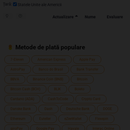
Țară:
Statele Unite ale Americii
Actualizare
Nume
Evaluare
Metode de plată populare
7‑Eleven
American Express
Apple Pay
AstroPay
Banco do Brasil
Bank Transfer
BBVA
Binance Coin (BNB)
Bitcoin
Bitcoin Cash (BCH)
BLIK
Boleto
Cardano (ADA)
CashToCode
Crypto Card
Danske Bank
Dash
Deutsche Bank
DOGE
Ethereum
Euteller
eZeeWallet
Flexepin
giroPay
Google Pay
Havale
Interac Online