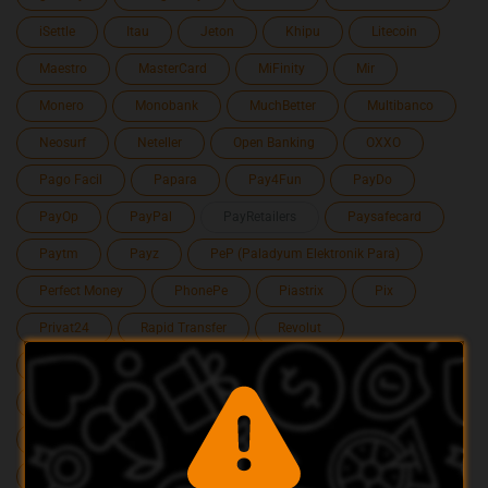
iSettle
Itau
Jeton
Khipu
Litecoin
Maestro
MasterCard
MiFinity
Mir
Monero
Monobank
MuchBetter
Multibanco
Neosurf
Neteller
Open Banking
OXXO
Pago Facil
Papara
Pay4Fun
PayDo
PayOp
PayPal
PayRetailers
Paysafecard
Paytm
Payz
PeP (Paladyum Elektronik Para)
Perfect Money
PhonePe
Piastrix
Pix
Privat24
Rapid Transfer
Revolut
Ripple (XRP)
Santander
Skrill
Skrill 1-tap
Sofort
Solana
STICPAY
Tether
Tron
Trustly
UPI
USD Coin (USDC)
Visa
Walmart Pay
WebMoney
Western Union