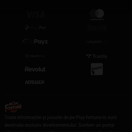
Toate informațiile și jocurile de pe Play-fortune.ro sunt
destinate exclusiv divertismentului. Suntem un portal