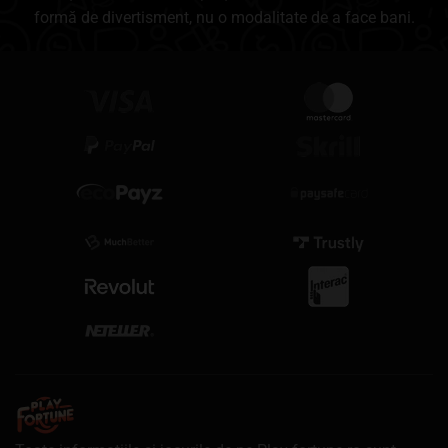
formă de divertisment, nu o modalitate de a face bani.