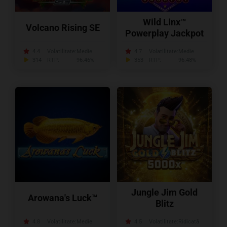
Wild Linx™
Volcano Rising SE
Powerplay Jackpot
4.4
Volatilitate:
Medie
4.7
Volatilitate:
Medie
314
RTP:
96.46%
353
RTP:
96.48%
Jungle Jim Gold
Arowana's Luck™
Blitz
4.8
Volatilitate:
Medie
4.5
Volatilitate:
Ridicată