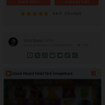
Joacă demo
Joacă pe bani
4.6/5 - (10 voturi)
Victor Bagan
, Аuthor
Ultima actualizare: 17 octombrie 2025
1382
Facebook
X
WhatsApp
Reddit
Telegram
Copy
Share
Link
Joacă Hound Hotel fără Înregistrare