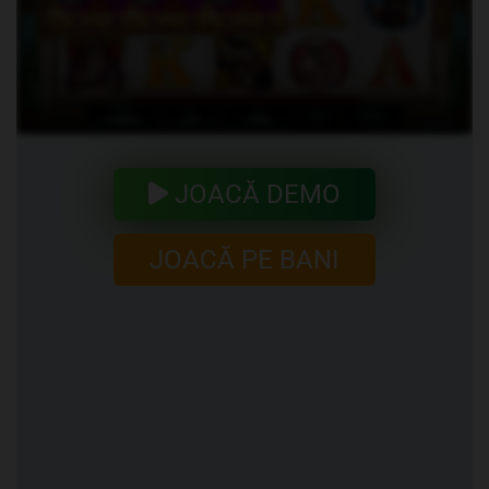
JOACĂ DEMO
JOACĂ PE BANI