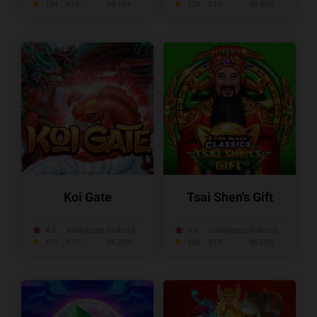
124
RTP:
95.10%
129
RTP:
96.50%
Koi Gate
Tsai Shen's Gift
4.8
Volatilitate:
Scăzută
4.6
Volatilitate:
Ridicată
177
RTP:
96.26%
196
RTP:
96.53%