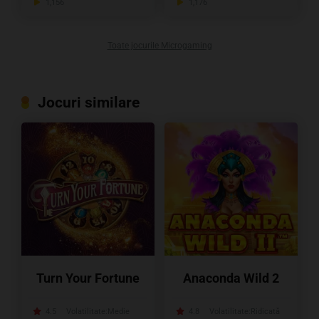
1,156
1,176
Toate jocurile Microgaming
Jocuri similare
Turn Your Fortune
Anaconda Wild 2
4.5
Volatilitate:
Medie
4.8
Volatilitate:
Ridicată