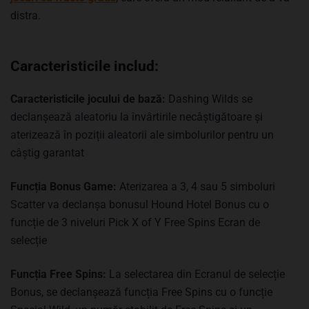
distra.
Caracteristicile includ:
Caracteristicile jocului de bază:
Dashing Wilds se
declanșează aleatoriu la învârtirile necâștigătoare și
aterizează în poziții aleatorii ale simbolurilor pentru un
câștig garantat
Funcția Bonus Game:
Aterizarea a 3, 4 sau 5 simboluri
Scatter va declanșa bonusul Hound Hotel Bonus cu o
funcție de 3 niveluri Pick X of Y Free Spins Ecran de
selecție
Funcția Free Spins:
La selectarea din Ecranul de selecție
Bonus, se declanșează funcția Free Spins cu o funcție