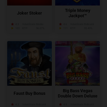
Triple Money
Joker Stoker
Jackpot™
4.3
Volatilitate:
Medie
4.6
Volatilitate:
Ridicată
103
RTP:
96.07%
111
RTP:
95.49%
Big Bass Vegas
Faust Buy Bonus
Double Down Deluxe
4.3
Volatilitate:
Ridicată
4.9
Volatilitate:
Ridicată