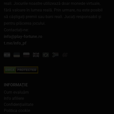
reali. Jocurile noastre utilizează doar monede virtuale,
fără valoare în lumea reală. Prin urmare, nu este posibil
să câștigați premii sau bani reali. Jucați responsabil și
pentru plăcerea jocului.
Contactați-ne:
info@play-fortune.ro
t.me/info_pf
INFORMAȚIE
Cum evaluăm
Info afiliere
Confidențialitate
Politica cookie