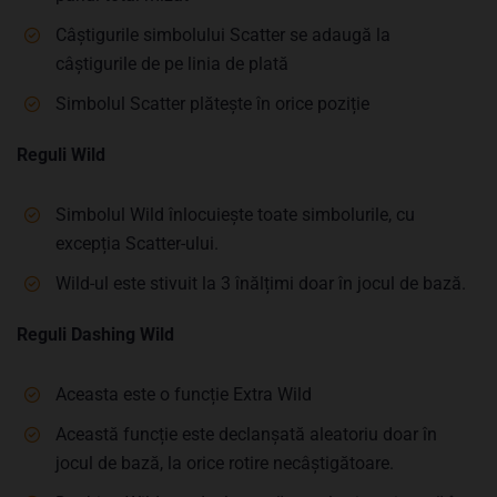
Câștigurile simbolului Scatter se adaugă la
câștigurile de pe linia de plată
Simbolul Scatter plătește în orice poziție
Reguli Wild
Simbolul Wild înlocuiește toate simbolurile, cu
excepția Scatter-ului.
Wild-ul este stivuit la 3 înălțimi doar în jocul de bază.
Reguli Dashing Wild
Aceasta este o funcție Extra Wild
Această funcție este declanșată aleatoriu doar în
jocul de bază, la orice rotire necâștigătoare.