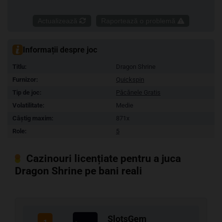
Actualizează
Raportează o problemă
Informații despre joc
Titlu:
Dragon Shrine
Furnizor:
Quickspin
Tip de joc:
Păcănele Gratis
Volatilitate:
Medie
Câștig maxim:
871x
Role:
5
Cazinouri licențiate pentru a juca
Dragon Shrine pe bani reali
SlotsGem