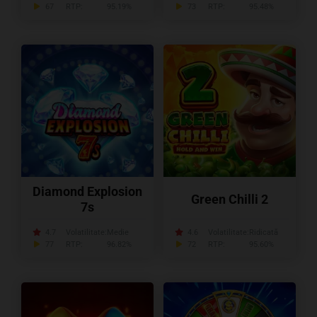
67
RTP:
95.19%
73
RTP:
95.48%
Diamond Explosion
Green Chilli 2
7s
4.7
Volatilitate:
Medie
4.6
Volatilitate:
Ridicată
77
RTP:
96.82%
72
RTP:
95.60%