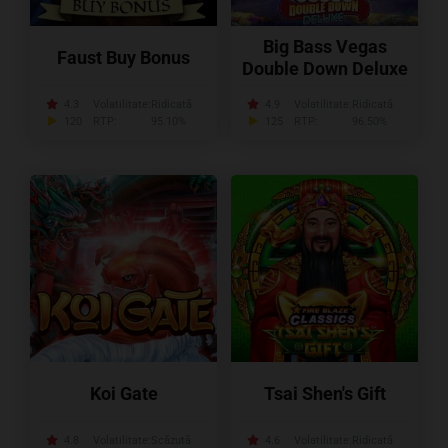
Big Bass Vegas
Faust Buy Bonus
Double Down Deluxe
4.3
Volatilitate:
Ridicată
4.9
Volatilitate:
Ridicată
120
RTP:
95.10%
125
RTP:
96.50%
Koi Gate
Tsai Shen's Gift
4.8
Volatilitate:
Scăzută
4.6
Volatilitate:
Ridicată