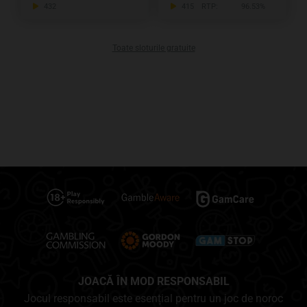
432
415
RTP:
96.53%
Toate sloturile gratuite
JOACĂ ÎN MOD RESPONSABIL
Jocul responsabil este esențial pentru un joc de noroc