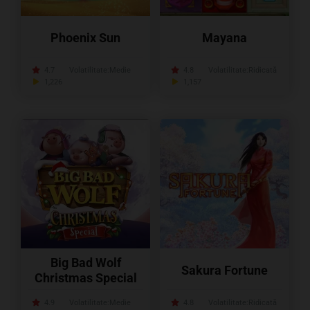
Phoenix Sun
Mayana
4.7
Volatilitate:
Medie
4.8
Volatilitate:
Ridicată
1,226
1,157
Big Bad Wolf
Sakura Fortune
Christmas Special
4.9
Volatilitate:
Medie
4.8
Volatilitate:
Ridicată