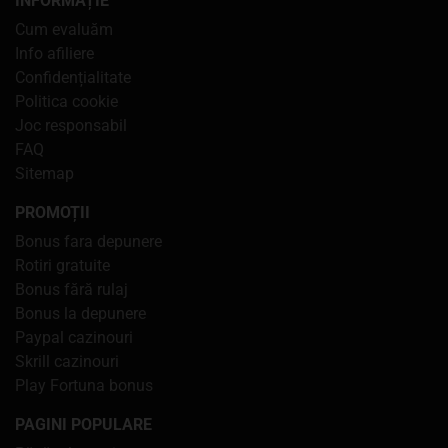
INFORMAȚIE
Cum evaluăm
Info afiliere
Confidențialitate
Politica cookie
Joc responsabil
FAQ
Sitemap
PROMOȚII
Bonus fara depunere
Rotiri gratuite
Bonus fără rulaj
Bonus la depunere
Paypal cazinouri
Skrill cazinouri
Play Fortuna bonus
PAGINI POPULARE