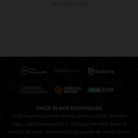
Toate sloturile gratuite
JOACĂ ÎN MOD RESPONSABIL
Jocul responsabil este esențial pentru un joc de noroc
sigur. Joacă responsabil și nu risca mai mult decât îți
permiți să pierzi. Amintește-ți că jocurile de noroc sunt o