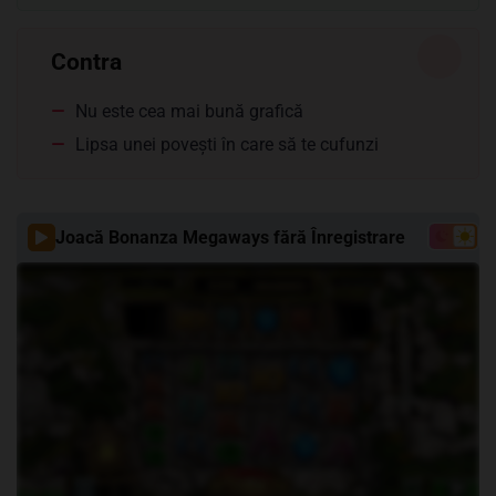
Contra
Nu este cea mai bună grafică
Lipsa unei povești în care să te cufunzi
Joacă Bonanza Megaways fără Înregistrare