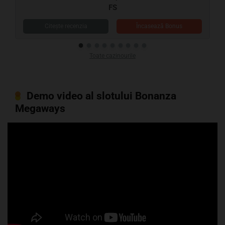
Bonus de Bun Venit 150% până la €500 + 200 RG
Încasează Bonus
Toate cazinourile
Demo video al slotului Bonanza
Megaways