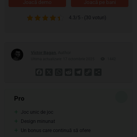
Joacă demo
Joacă pe bani
4.3/5 - (30 voturi)
Victor Bagan
, Аuthor
Ultima actualizare: 17 octombrie 2025
1442
Facebook
X
WhatsApp
Reddit
Telegram
Copy
Share
Link
Pro
Joc unic de joc
Design minunat
Un bonus care continuă să ofere