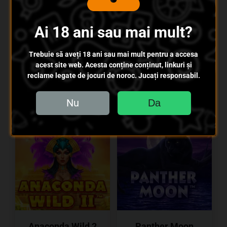
Megaways
4.5
Volatilitate:
Ridicată
4.8
Volatilitate:
Ridicată
Ai 18 ani sau mai mult?
1,373
1,463
Trebuie să aveți 18 ani sau mai mult pentru a accesa
Toate jocurile Big Time Gaming
acest site web. Acesta conține conținut, linkuri și
reclame legate de jocuri de noroc. Jucați responsabil.
Jocuri similare
Nu
Da
Anaconda Wild 2
Panther Moon