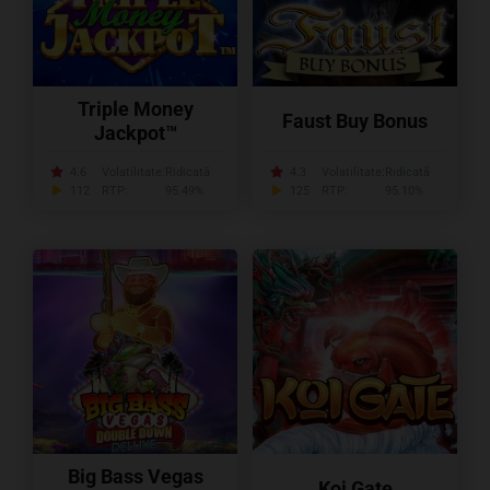
Triple Money
Faust Buy Bonus
Jackpot™
4.6
Volatilitate:
Ridicată
4.3
Volatilitate:
Ridicată
112
RTP:
95.49%
125
RTP:
95.10%
Big Bass Vegas
Koi Gate