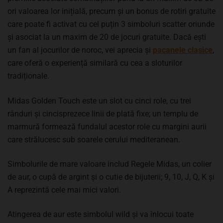
ori valoarea lor inițială, precum și un bonus de rotiri gratuite
care poate fi activat cu cel puțin 3 simboluri scatter oriunde
și asociat la un maxim de 20 de jocuri gratuite. Dacă ești
un fan al jocurilor de noroc, vei aprecia și
pacanele clasice
,
care oferă o experiență similară cu cea a sloturilor
tradiționale.
Midas Golden Touch este un slot cu cinci role, cu trei
rânduri și cincisprezece linii de plată fixe; un templu de
marmură formează fundalul acestor role cu margini aurii
care strălucesc sub soarele cerului mediteranean.
Simbolurile de mare valoare includ Regele Midas, un colier
de aur, o cupă de argint și o cutie de bijuterii; 9, 10, J, Q, K și
A reprezintă cele mai mici valori.
Atingerea de aur este simbolul wild și va înlocui toate