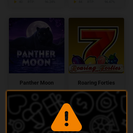
40
RTP:
96.24%
44
RTP:
96.47%
Panther Moon
Roaring Forties
4.8
Volatilitate:
Medie
4.2
Volatilitate:
Medie
70
RTP:
95.19%
76
RTP:
95.48%