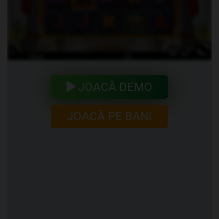
JOACĂ DEMO
JOACĂ PE BANI