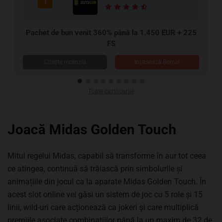
1
Pachet de bun venit 360% până la 1.450 EUR + 225
FS
Încasează Bonus
Toate cazinourile
Joacă Midas Golden Touch
Mitul regelui Midas, capabil să transforme în aur tot ceea
ce atingea, continuă să trăiască prin simbolurile și
animațiile din jocul ca la aparate Midas Golden Touch. În
acest slot online vei găsi un sistem de joc cu 5 role și 15
linii, wild-uri care acționează ca jokeri și care multiplică
premiile asociate combinațiilor până la un maxim de 32 de