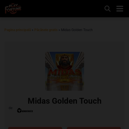
Pagina principală
»
Păcănele gratis
»
Midas Golden Touch
Midas Golden Touch
de