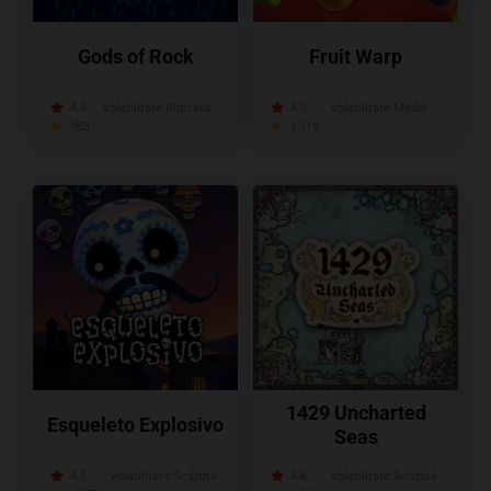
Gods of Rock
Fruit Warp
4.6
Volatilitate:
Ridicată
4.5
Volatilitate:
Medie
983
1,318
1429 Uncharted
Esqueleto Explosivo
Seas
4.1
Volatilitate:
Scăzută
4.6
Volatilitate:
Scăzută