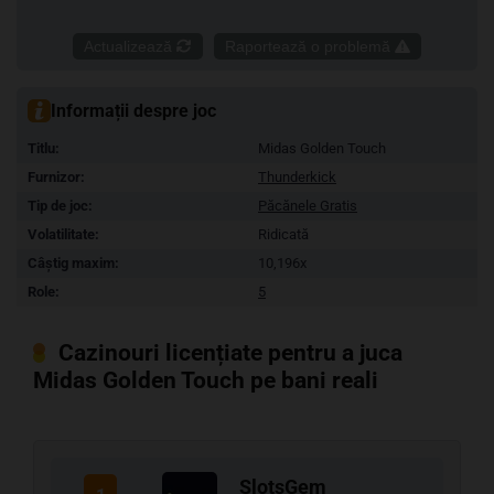
Actualizează
Raportează o problemă
Informații despre joc
Titlu:
Midas Golden Touch
Furnizor:
Thunderkick
Tip de joc:
Păcănele Gratis
Volatilitate:
Ridicată
Câștig maxim:
10,196x
Role:
5
Cazinouri licențiate pentru a juca
Midas Golden Touch pe bani reali
SlotsGem