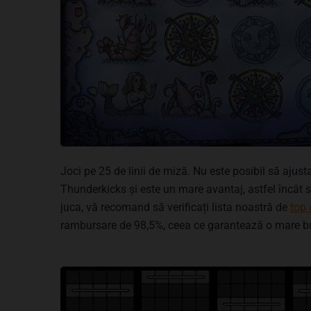
Joci pe 25 de linii de miză. Nu este posibil să ajusta
Thunderkicks și este un mare avantaj, astfel încât 
juca, vă recomand să verificați lista noastră de
top 
rambursare de 98,5%, ceea ce garantează o mare bu