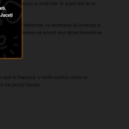
llan, Vespucci și mulți alții. În acest slot de la
eb.
elul tău.
 Jucați
i alt tip de distracție, vă recomand să încercați și
ani reali, trebuie să urmați unul dintre linkurile de
 care te frapează: o hartă nautică veche cu
 trei poziții fiecare.