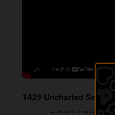
1429 Uncharted Seas Sl
Când Cristofor Columb a pornit în că