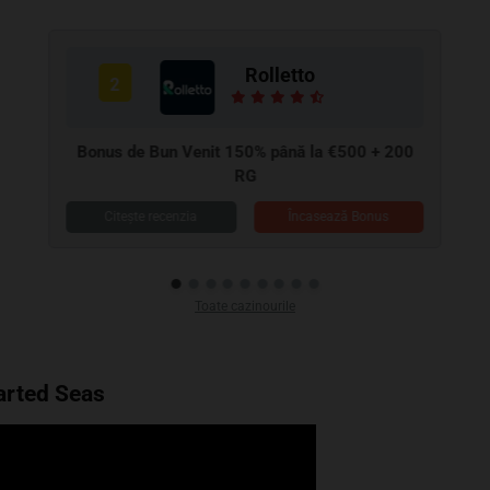
Rolletto
2
Bonus de Bun Venit 150% până la €500 + 200
RG
Încasează Bonus
Toate cazinourile
arted Seas