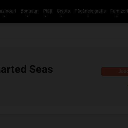
azinouri
Bonusuri
Plăți
Crypto
Păcănele gratis
Furnizori
arted Seas
Joa