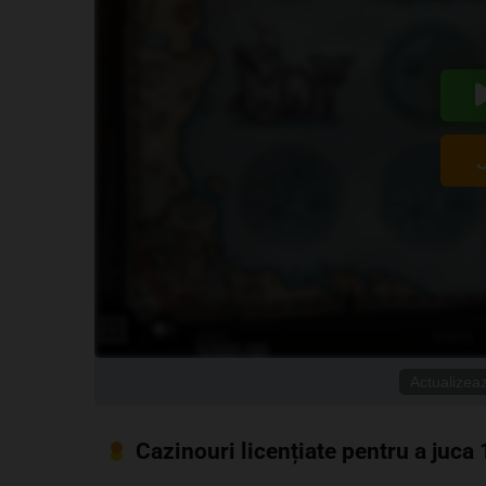
Actualizea
Cazinouri licențiate pentru a juca