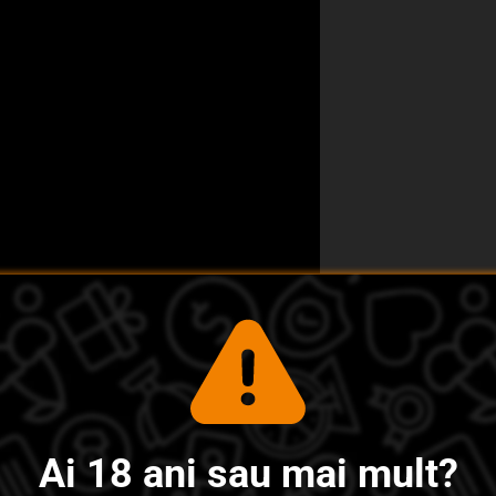
ot Recenzie
Ai 18 ani sau mai mult?
lătoria sa pentru a găsi drumul înapoi în India, nimeni nu ar fi