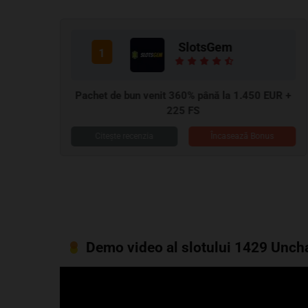
SlotsGem
1
s.
Pachet de bun venit 360% până la 1.450 EUR +
225 FS
Încasează Bonus
Demo video al slotului 1429 Unch