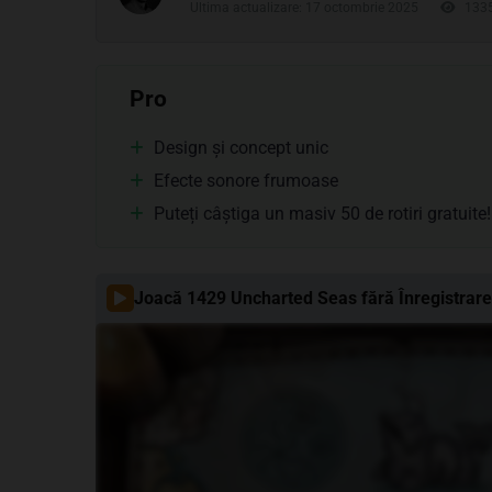
Ultima actualizare: 17 octombrie 2025
133
Pro
Design și concept unic
Efecte sonore frumoase
Puteți câștiga un masiv 50 de rotiri gratuite!
Joacă 1429 Uncharted Seas fără Înregistrare