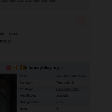
Link
estul de mic
incipal
Informații despre joc
Titlu:
1429 Uncharted Seas
Furnizor:
Thunderkick
Tip de joc:
Păcănele Gratis
Volatilitate:
Scăzută
Câștig maxim:
670x
Role:
5