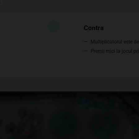
5
Contra
Multiplicatorul este d
Premii mici la jocul pr