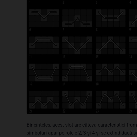
Bineînțeles, acest slot are câteva caracteristici fru
simboluri apar pe rolele 2, 3 și 4 și se extind dacă s