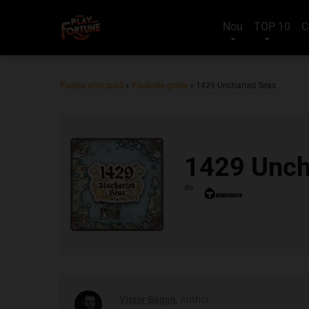
Nou
TOP 10
C
Pagina principală
»
Păcănele gratis
»
1429 Uncharted Seas
1429 Unch
de
Victor Bagan
, Аuthor