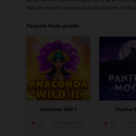
tale din această colecție unică de păcănele. Intră ac
Păcănele Gratis gratuite
Anaconda Wild 2
Panther
4.8
Volatilitate:
Ridicată
4.8
Volati
39
RTP:
96.47%
68
RTP: