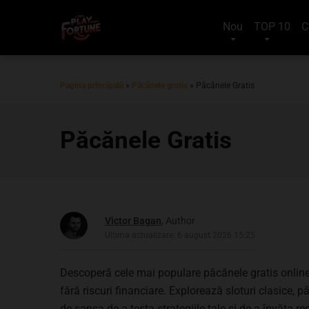
Nou
TOP 10
C
Pagina principală
»
Păcănele gratis
»
Păcănele Gratis
Păcănele Gratis
Victor Bagan
, Аuthor
Ultima actualizare: 6 august 2026 15:25
Descoperă cele mai populare păcănele gratis online, di
fără riscuri financiare. Explorează sloturi clasice, 
de șansa de a testa strategiile tale și de a învăța re