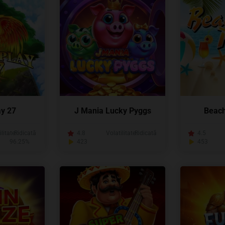
ay 27
J Mania Lucky Pyggs
Beach
litate:
Ridicată
4.8
Volatilitate:
Ridicată
4.5
96.25%
423
453