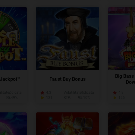
Big Bass
 Jackpot™
Faust Buy Bonus
Dow
litate:
Ridicată
4.3
Volatilitate:
Ridicată
4.9
95.49%
121
RTP:
95.10%
125