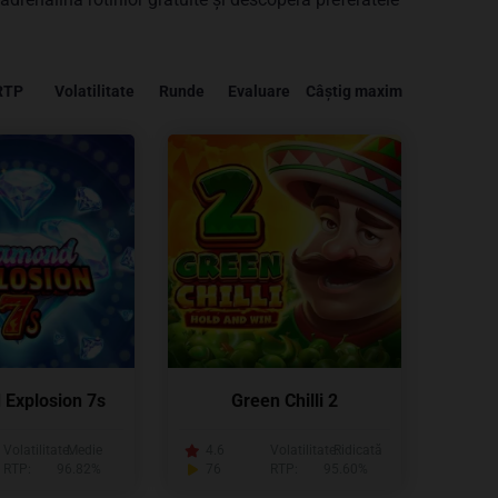
RTP
Volatilitate
Runde
Evaluare
Câștig maxim
 Explosion 7s
Green Chilli 2
Volatilitate:
Medie
4.6
Volatilitate:
Ridicată
RTP:
96.82%
76
RTP:
95.60%