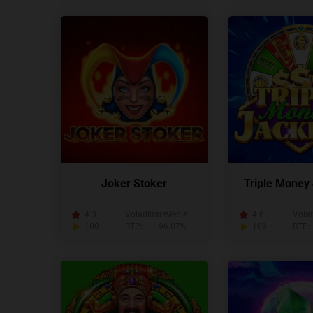
Joker Stoker
Triple Money
4.3
Volatilitate:
Medie
4.6
Volati
100
RTP:
96.07%
109
RTP: