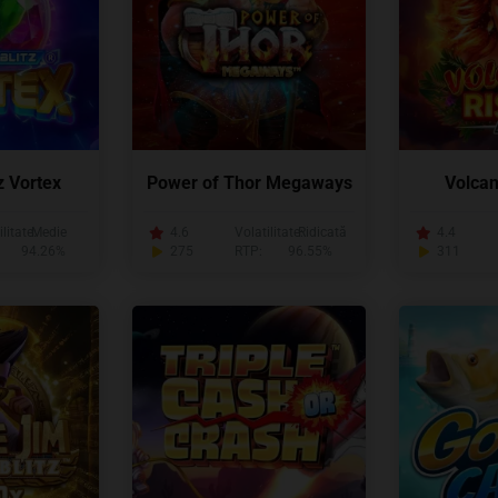
z Vortex
Power of Thor Megaways
Volcan
litate:
Medie
4.6
Volatilitate:
Ridicată
4.4
94.26%
275
RTP:
96.55%
311