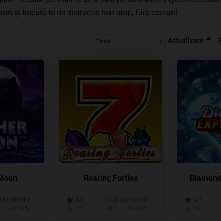
um și bucură-te de distracție non-stop, fără costuri!
Actualizare
Temă
 Moon
Roaring Forties
Diamond
litate:
Medie
4.2
Volatilitate:
Medie
4.7
95.19%
74
RTP:
95.48%
79