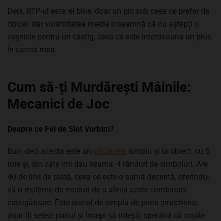
Deci, RTP-ul este, ei bine, doar un pic sub ceea ce prefer de
obicei, dar volatilitatea medie înseamnă că nu aștepți o
veșnicie pentru un câștig, ceea ce este întotdeauna un plus
în cartea mea.
Cum să-ți Murdărești Mâinile:
Mecanici de Joc
Despre ce Fel de Slot Vorbim?
Bun, deci acesta este un
păcănele
, simplu și la obiect, cu 5
role și, din câte îmi dau seama, 4 rânduri de simboluri. Are
40 de linii de plată, ceea ce este o sumă decentă, oferindu-
vă o mulțime de moduri de a alinia acele combinații
câștigătoare. Este destul de simplu de prins șmecheria,
doar îți setezi pariul și începi să rotești, sperând că roșiile