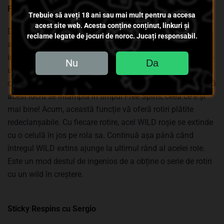
Flux Spins cu Fernando
Trebuie să aveți 18 ani sau mai mult pentru a accesa
acest site web. Acesta conține conținut, linkuri și
Deci, când Fernando decide să se alăture petrecerii și
reclame legate de jocuri de noroc. Jucați responsabil.
aruncă o Roșie Roșie pe role, atunci lucrurile devin
interesante cu Flux Spins. Această roșie se transformă într-
Nu
Da
un WILD – cu un multiplicator de 1x în jocul de bază, ceea
ce e drăguț, dar devine un WILD cu multiplicator de 2x dacă
acest lucru se întâmplă în timpul Free Spins, ceea ce e și
mai bine! Acum, această funcție vă oferă rotiri plătite
redeclanșabile. Cu fiecare rotire, acel WILD roșie se extinde
cu o celulă în jos pe rola sa. Continuă așa până când
întregul WILD extins ajunge la ultimul rând al acelei role.
Este un mod destul de ingenios de a obține o serie de rotiri
cu un wild în creștere.
Sticky Respins cu Sergio