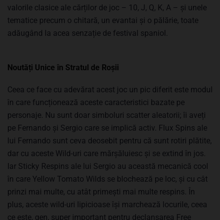
valorile clasice ale cărților de joc – 10, J, Q, K, A – și unele
tematice precum o chitară, un evantai și o pălărie, toate
adăugând la acea senzație de festival spaniol.
Noutăți Unice în Stratul de Roșii
Ceea ce face cu adevărat acest joc un pic diferit este modul
în care funcționează aceste caracteristici bazate pe
personaje. Nu sunt doar simboluri scatter aleatorii; îi aveți
pe Fernando și Sergio care se implică activ. Flux Spins ale
lui Fernando sunt ceva deosebit pentru că sunt rotiri plătite,
dar cu aceste Wild-uri care mărșăluiesc și se extind în jos.
Iar Sticky Respins ale lui Sergio au această mecanică cool
în care Yellow Tomato Wilds se blochează pe loc, și cu cât
prinzi mai multe, cu atât primești mai multe respins. În
plus, aceste wild-uri lipicioase își marchează locurile, ceea
ce este, gen, super important pentru declanșarea Free