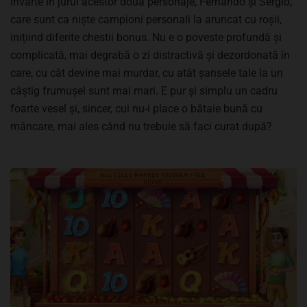
învârte în jurul acestor două personaje, Fernando și Sergio,
care sunt ca niște campioni personali la aruncat cu roșii,
inițiind diferite chestii bonus. Nu e o poveste profundă și
complicată, mai degrabă o zi distractivă și dezordonată în
care, cu cât devine mai murdar, cu atât șansele tale la un
câștig frumușel sunt mai mari. E pur și simplu un cadru
foarte vesel și, sincer, cui nu-i place o bătaie bună cu
mâncare, mai ales când nu trebuie să faci curat după?