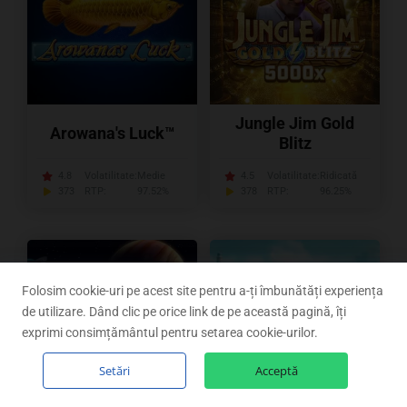
Jungle Jim Gold
Arowana's Luck™
Blitz
4.8
Volatilitate:
Medie
4.5
Volatilitate:
Ridicată
373
RTP:
97.52%
378
RTP:
96.25%
Folosim cookie-uri pe acest site pentru a-ți îmbunătăți experiența
de utilizare. Dând clic pe orice link de pe această pagină, îți
exprimi consimțământul pentru setarea cookie-urilor.
Setări
Acceptă