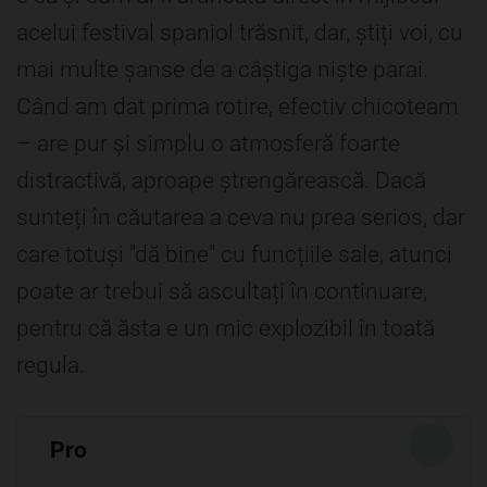
acelui festival spaniol trăsnit, dar, știți voi, cu
mai multe șanse de a câștiga niște parai.
Când am dat prima rotire, efectiv chicoteam
– are pur și simplu o atmosferă foarte
distractivă, aproape ștrengărească. Dacă
sunteți în căutarea a ceva nu prea serios, dar
care totuși "dă bine" cu funcțiile sale, atunci
poate ar trebui să ascultați în continuare,
pentru că ăsta e un mic explozibil în toată
regula.
Pro