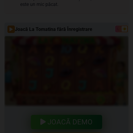
este un mic păcat.
Joacă La Tomatina fără Înregistrare
JOACĂ DEMO