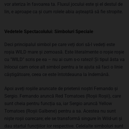
vor ateriza în favoarea ta. Fluxul jocului este și el destul de
lin, e aproape ca și cum rolele abia așteaptă să fie stropite.
Vedetele Spectacolului: Simboluri Speciale
Deci principalul simbol pe care veți dori să-l vedeți este
roșia WILD mare și zemoasă. Este literalmente o roșie roșie
cu "WILD" scris pe ea – nu ai cum s-o ratezi! Și tipul ăsta va
înlocui cam orice alt simbol pentru a te ajuta să faci o linie
câștigătoare, ceea ce este întotdeauna la îndemână.
Apoi aveți roșiile aruncate de prietenii noștri Fernando și
Sergio. Fernando aruncă Red Tomatoes (Roșii Roșii), care
sunt cheia pentru funcția sa, iar Sergio aruncă Yellow
Tomatoes (Roșii Galbene) pentru a sa. Acestea nu sunt
niște roșii oarecare; ele se transformă singure în Wild-uri și
dau startul funcțiilor lor respective. Celelalte simboluri sunt