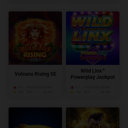
Wild Linx™
Volcano Rising SE
Powerplay Jackpot
4.4
Volatilitate:
Medie
4.7
Volatilitate:
Medie
310
RTP:
96.46%
347
RTP:
96.48%