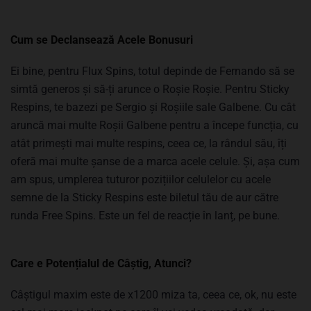
Cum se Declansează Acele Bonusuri
Ei bine, pentru Flux Spins, totul depinde de Fernando să se
simtă generos și să-ți arunce o Roșie Roșie. Pentru Sticky
Respins, te bazezi pe Sergio și Roșiile sale Galbene. Cu cât
aruncă mai multe Roșii Galbene pentru a începe funcția, cu
atât primești mai multe respins, ceea ce, la rândul său, îți
oferă mai multe șanse de a marca acele celule. Și, așa cum
am spus, umplerea tuturor pozițiilor celulelor cu acele
semne de la Sticky Respins este biletul tău de aur către
runda Free Spins. Este un fel de reacție în lanț, pe bune.
Care e Potențialul de Câștig, Atunci?
Câștigul maxim este de x1200 miza ta, ceea ce, ok, nu este