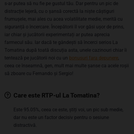
s-ar putea să nu fie pe gustul tău. Dar pentru un pic de
distracție lejeră, cu o șansă corectă la niște câștiguri
frumușele, mai ales cu acea volatilitate medie, merită cu
siguranță o încercare. Începătorii îl vor găsi ușor de prins,
iar chiar și jucătorii experimentați ar putea aprecia
farmecul său. Iar dacă te gândești să încerci serios La
Tomatina după toată discuția asta, unele cazinouri chiar îi
tentează pe jucătorii noi cu un
bonusuri fara depunere
,
ceea ce înseamnă, gen, mult mai multe șanse ca acele roșii
să zboare cu Fernando și Sergio!
Care este RTP-ul La Tomatina?
Este 95.05%, ceea ce este, știți voi, un pic sub medie,
dar nu este un factor decisiv pentru o sesiune
distractivă.