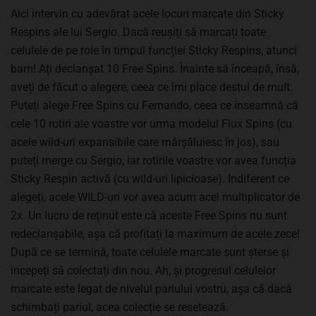
Aici intervin cu adevărat acele locuri marcate din Sticky
Respins ale lui Sergio. Dacă reușiți să marcați toate
celulele de pe role în timpul funcției Sticky Respins, atunci
bam! Ați declanșat 10 Free Spins. Înainte să înceapă, însă,
aveți de făcut o alegere, ceea ce îmi place destul de mult.
Puteți alege Free Spins cu Fernando, ceea ce înseamnă că
cele 10 rotiri ale voastre vor urma modelul Flux Spins (cu
acele wild-uri expansibile care mărșăluiesc în jos), sau
puteți merge cu Sergio, iar rotirile voastre vor avea funcția
Sticky Respin activă (cu wild-uri lipicioase). Indiferent ce
alegeți, acele WILD-uri vor avea acum acel multiplicator de
2x. Un lucru de reținut este că aceste Free Spins nu sunt
redeclanșabile, așa că profitați la maximum de acele zece!
După ce se termină, toate celulele marcate sunt șterse și
începeți să colectați din nou. Ah, și progresul celulelor
marcate este legat de nivelul pariului vostru, așa că dacă
schimbați pariul, acea colecție se resetează.