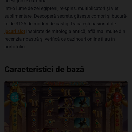
acest joc te cufundă
într-o lume de zei egipteni, re-spins, multiplicatori și vieți
suplimentare. Descoperă secrete, găsește comori și bucură-
te de 3125 de moduri de câștig. Dacă ești pasionat de
jocuri slot
inspirate de mitologia antică, află mai multe din
recenzia noastră și verifică ce cazinouri online îl au în
portofoliu.
Caracteristici de bază