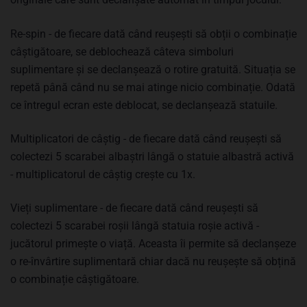
Re-spin - de fiecare dată când reușești să obții o combinație
câștigătoare, se deblochează câteva simboluri
suplimentare și se declanșează o rotire gratuită. Situația se
repetă până când nu se mai atinge nicio combinație. Odată
ce întregul ecran este deblocat, se declanșează statuile.
Multiplicatori de câștig - de fiecare dată când reușești să
colectezi 5 scarabei albaștri lângă o statuie albastră activă
- multiplicatorul de câștig crește cu 1x.
Vieți suplimentare - de fiecare dată când reușești să
colectezi 5 scarabei roșii lângă statuia roșie activă -
jucătorul primește o viață. Aceasta îi permite să declanșeze
o re-învârtire suplimentară chiar dacă nu reușește să obțină
o combinație câștigătoare.