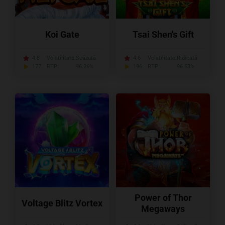
Koi Gate
Tsai Shen's Gift
4.8
Volatilitate:
Scăzută
4.6
Volatilitate:
Ridicată
177
RTP:
96.26%
196
RTP:
96.53%
Power of Thor
Voltage Blitz Vortex
Megaways