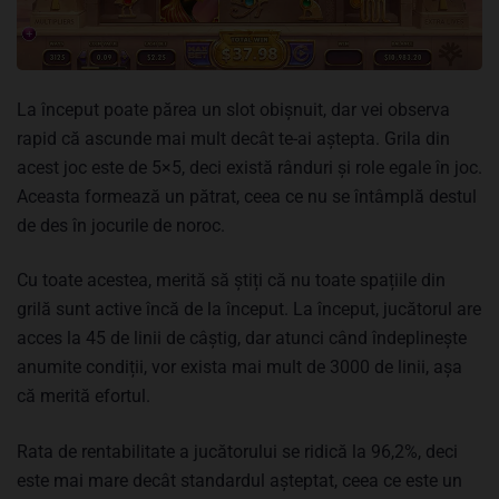
La început poate părea un slot obișnuit, dar vei observa
rapid că ascunde mai mult decât te-ai aștepta. Grila din
acest joc este de 5×5, deci există rânduri și role egale în joc.
Aceasta formează un pătrat, ceea ce nu se întâmplă destul
de des în jocurile de noroc.
Cu toate acestea, merită să știți că nu toate spațiile din
grilă sunt active încă de la început. La început, jucătorul are
acces la 45 de linii de câștig, dar atunci când îndeplinește
anumite condiții, vor exista mai mult de 3000 de linii, așa
că merită efortul.
Rata de rentabilitate a jucătorului se ridică la 96,2%, deci
este mai mare decât standardul așteptat, ceea ce este un