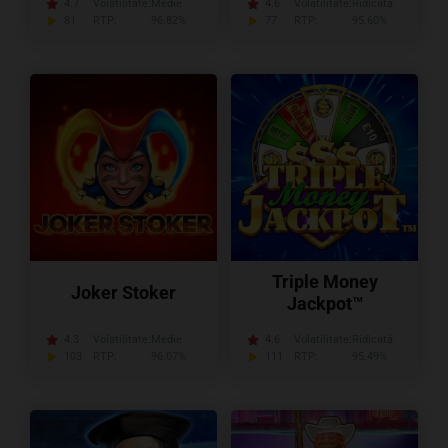
4.7
Volatilitate:
Medie
4.6
Volatilitate:
Ridicată
81
RTP:
96.82%
77
RTP:
95.60%
Triple Money
Joker Stoker
Jackpot™
4.3
Volatilitate:
Medie
4.6
Volatilitate:
Ridicată
103
RTP:
96.07%
111
RTP:
95.49%