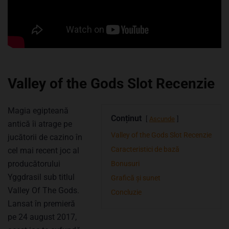
Valley of the Gods Slot Recenzie
Magia egipteană
Conținut
Ascunde
antică îi atrage pe
Valley of the Gods Slot Recenzie
jucătorii de cazino în
Caracteristici de bază
cel mai recent joc al
producătorului
Bonusuri
Yggdrasil sub titlul
Grafică și sunet
Valley Of The Gods.
Concluzie
Lansat în premieră
pe 24 august 2017,