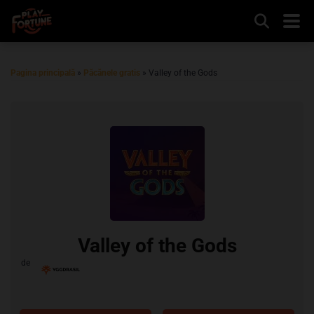
Pagina principală
»
Păcănele gratis
»
Valley of the Gods
Valley of the Gods
de