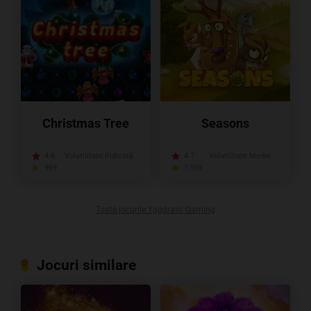
Christmas Tree
Seasons
4.6
Volatilitate:
Ridicată
4.7
Volatilitate:
Medie
969
1,359
Toate jocurile Yggdrasil Gaming
Jocuri similare