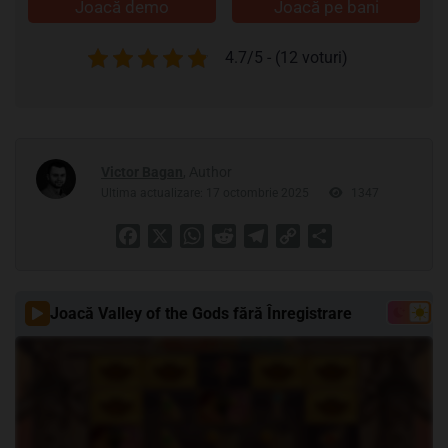
Joacă demo
Joacă pe bani
4.7/5 - (12 voturi)
Victor Bagan
, Аuthor
Ultima actualizare: 17 octombrie 2025
1347
Facebook
X
WhatsApp
Reddit
Telegram
Copy
Share
Link
Joacă Valley of the Gods fără Înregistrare