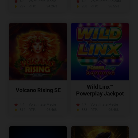
4.8
Volatilitate:
Medie
4.6
Volatilitate:
Ridicată
297
RTP:
94.26%
280
RTP:
96.55%
Wild Linx™
Volcano Rising SE
Powerplay Jackpot
4.4
Volatilitate:
Medie
4.7
Volatilitate:
Medie
314
RTP:
96.46%
353
RTP:
96.48%