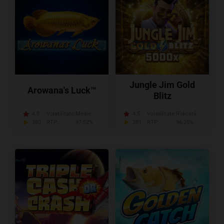
Jungle Jim Gold
Arowana's Luck™
Blitz
4.8
Volatilitate:
Medie
4.5
Volatilitate:
Ridicată
380
RTP:
97.52%
381
RTP:
96.25%