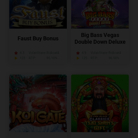
Big Bass Vegas
Faust Buy Bonus
Double Down Deluxe
4.3
Volatilitate:
Ridicată
4.9
Volatilitate:
Ridicată
123
RTP:
95.10%
125
RTP:
96.50%