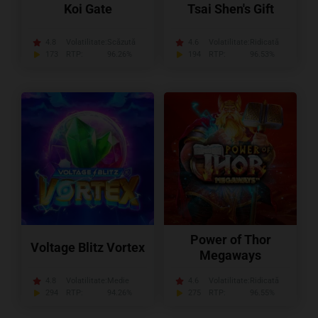
Koi Gate
Tsai Shen's Gift
4.8
Volatilitate:
Scăzută
4.6
Volatilitate:
Ridicată
173
RTP:
96.26%
194
RTP:
96.53%
Power of Thor
Voltage Blitz Vortex
Megaways
4.8
Volatilitate:
Medie
4.6
Volatilitate:
Ridicată
294
RTP:
94.26%
275
RTP:
96.55%