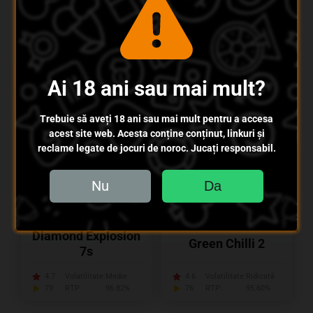
Panther Moon
Roaring Forties
4.8
Volatilitate:
Medie
4.2
Volatilitate:
Medie
68
RTP:
95.19%
74
RTP:
95.48%
Ai 18 ani sau mai mult?
Trebuie să aveți 18 ani sau mai mult pentru a accesa
acest site web. Acesta conține conținut, linkuri și
reclame legate de jocuri de noroc. Jucați responsabil.
Nu
Da
Diamond Explosion
Green Chilli 2
7s
4.7
Volatilitate:
Medie
4.6
Volatilitate:
Ridicată
79
RTP:
96.82%
76
RTP:
95.60%