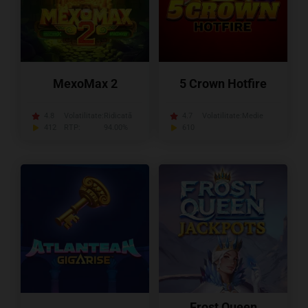
MexoMax 2
5 Crown Hotfire
4.8
Volatilitate:
Ridicată
4.7
Volatilitate:
Medie
412
RTP:
94.00%
610
Frost Queen