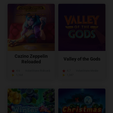
Cazino Zeppelin
Valley of the Gods
Reloaded
4.6
Volatilitate:
Ridicată
4.7
Volatilitate:
Medie
1,164
1,347