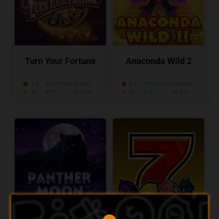
Turn Your Fortune
Anaconda Wild 2
4.5
Volatilitate:
Medie
4.8
Volatilitate:
Ridicată
37
RTP:
96.24%
39
RTP:
96.47%