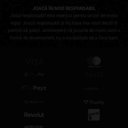
JOACĂ ÎN MOD RESPONSABIL
Jocul responsabil este esențial pentru un joc de noroc
sigur. Joacă responsabil și nu risca mai mult decât îți
permiți să pierzi. Amintește-ți că jocurile de noroc sunt o
formă de divertisment, nu o modalitate de a face bani.