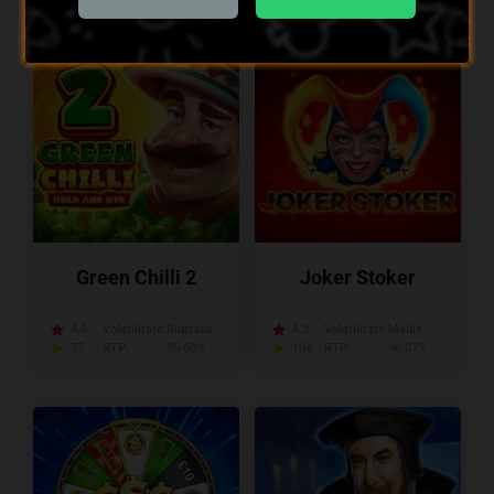
Green Chilli 2
Joker Stoker
4.6
Volatilitate:
Ridicată
4.3
Volatilitate:
Medie
77
RTP:
95.60%
104
RTP:
96.07%