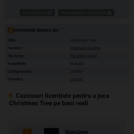
Actualizează
Raportează o problemă
Informații despre joc
Titlu:
Christmas Tree
Furnizor:
Yggdrasil Gaming
Tip de joc:
Păcănele Gratis
Volatilitate:
Ridicată
Câștig maxim:
25,000x
Tematici:
Crăciun
Cazinouri licențiate pentru a juca
Christmas Tree pe bani reali
Rolletto