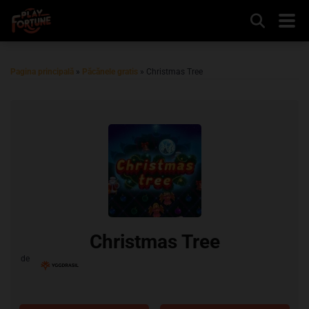
Pagina principală
»
Păcănele gratis
»
Christmas Tree
Christmas Tree
de