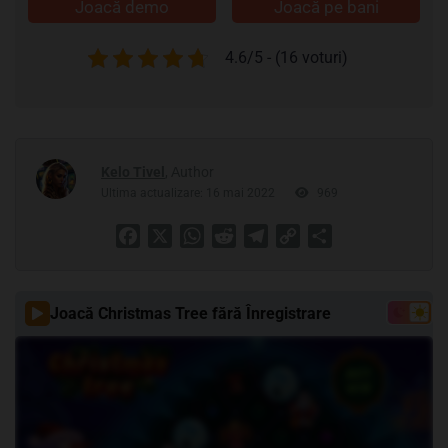
Joacă demo
Joacă pe bani
4.6/5 - (16 voturi)
Kelo Tivel
, Аuthor
Ultima actualizare: 16 mai 2022
969
Facebook
X
WhatsApp
Reddit
Telegram
Copy
Share
Link
Joacă Christmas Tree fără Înregistrare