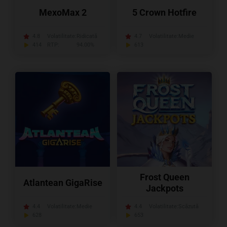
MexoMax 2
5 Crown Hotfire
4.8
Volatilitate:
Ridicată
4.7
Volatilitate:
Medie
414
RTP:
94.00%
613
Frost Queen
Atlantean GigaRise
Jackpots
4.4
Volatilitate:
Medie
4.4
Volatilitate:
Scăzută
628
653