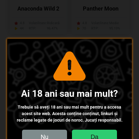
Anaconda Wild 2
Panther Moon
4.8
Volatilitate:
Ridicată
4.8
Volatilitate:
Medie
44
RTP:
96.47%
70
RTP:
95.19%
Ai 18 ani sau mai mult?
Trebuie să aveți 18 ani sau mai mult pentru a accesa
Diamond Explosion
Roaring Forties
acest site web. Acesta conține conținut, linkuri și
7s
reclame legate de jocuri de noroc. Jucați responsabil.
4.2
Volatilitate:
Medie
4.7
Volatilitate:
Medie
77
RTP:
95.48%
81
RTP:
96.82%
Nu
Da