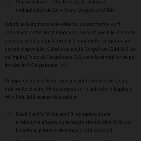
Supraevaluare - 135 de acuzații. Adaugă
multiplicatori de 2x la toate Gargatoon Wilds.
Odată ce Gargatoon este eliberat, quantometrul va fi
dezactivat, astfel încât repornirile nu sunt posibile. Cu toate
acestea, când ajungi la nivelul 3, mai multe Gargatun vor
deveni disponibile. Când o cascadă Gargatoon Wild 3x3, se
va împărți în două Gargatoons 2x2, care la rândul lor se pot
împărți în 9 Gargatoons 1x1.
Și după ce toate cele de mai sus sunt făcute, cele 2 sau
mai multe Electric Wilds rămase vor fi activate în Explozia
Wild Pair. Iată scenariile posibile:
Dacă Electric Wilds sunt în apropiere, toate
simbolurile afișate, cu excepția simbolurilor Wild, vor
fi distruse pentru a declanșa o altă cascadă.