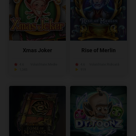
Xmas Joker
Rise of Merlin
4.6
Volatilitate:
Medie
4.6
Volatilitate:
Ridicată
1,345
919