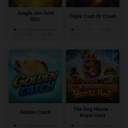
Jungle Jim Gold
Triple Cash Or Crash
Blitz
4.5
Volatilitate:
Ridicată
4.4
RTP:
96.00%
379
RTP:
96.25%
435
The Dog House –
Golden Catch
Royal Hunt
4.7
Volatilitate:
Ridicată
4.9
Volatilitate:
Ridicată