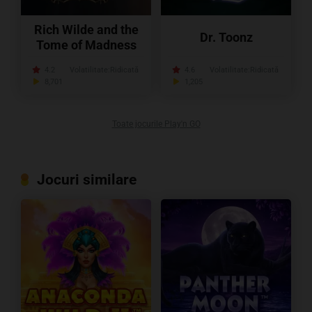
Rich Wilde and the
Dr. Toonz
Tome of Madness
4.2
Volatilitate:
Ridicată
4.6
Volatilitate:
Ridicată
8,701
1,205
Toate jocurile Play'n GO
Jocuri similare