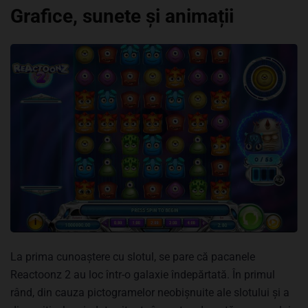
Grafice, sunete și animații
La prima cunoaștere cu slotul, se pare că pacanele
Reactoonz 2 au loc într-o galaxie îndepărtată. În primul
rând, din cauza pictogramelor neobișnuite ale slotului și a