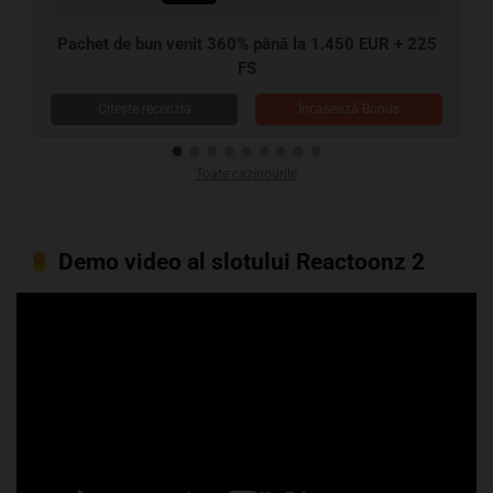
Bonus de Bun Venit 150% până la €500 + 200 RG
Încasează Bonus
Toate cazinourile
Demo video al slotului Reactoonz 2