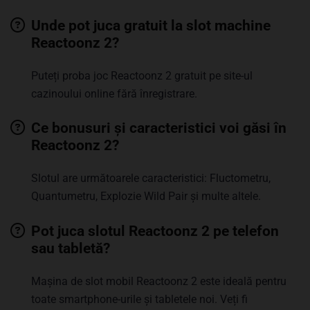
Unde pot juca gratuit la slot machine
Reactoonz 2?
Puteți proba joc Reactoonz 2 gratuit pe site-ul
cazinoului online fără înregistrare.
Ce bonusuri și caracteristici voi găsi în
Reactoonz 2?
Slotul are următoarele caracteristici: Fluctometru,
Quantumetru, Explozie Wild Pair și multe altele.
Pot juca slotul Reactoonz 2 pe telefon
sau tabletă?
Mașina de slot mobil Reactoonz 2 este ideală pentru
toate smartphone-urile și tabletele noi. Veți fi