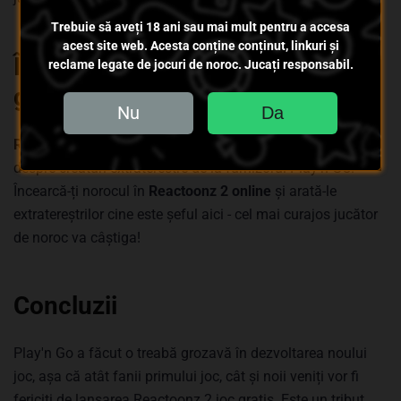
Trebuie să aveți 18 ani sau mai mult pentru a accesa
acest site web. Acesta conține conținut, linkuri și
Încercați acum Reactoonz 2
reclame legate de jocuri de noroc. Jucați responsabil.
gratuit în modul demo!
Nu
Da
Reactoonz 2 demo
este o continuare a jocului senzațional
despre creaturi extraterestre de la furnizorul Play'n GO.
Încearcă-ți norocul în
Reactoonz 2 online
și arată-le
extratereștrilor cine este șeful aici - cel mai curajos jucător
de noroc va câștiga!
Concluzii
Play'n Go a făcut o treabă grozavă în dezvoltarea noului
joc, așa că atât fanii primului joc, cât și noii veniți vor fi
fericiți de lansarea Reactoonz 2 joc gratis. Este un tribut