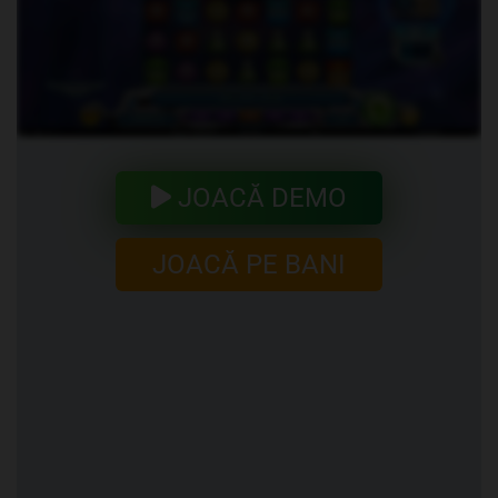
JOACĂ DEMO
JOACĂ PE BANI