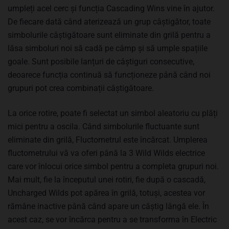
umpleți acel cerc și funcția Cascading Wins vine în ajutor.
De fiecare dată când aterizează un grup câștigător, toate
simbolurile câștigătoare sunt eliminate din grilă pentru a
lăsa simboluri noi să cadă pe câmp și să umple spațiile
goale. Sunt posibile lanțuri de câștiguri consecutive,
deoarece funcția continuă să funcționeze până când noi
grupuri pot crea combinații câștigătoare.
La orice rotire, poate fi selectat un simbol aleatoriu cu plăți
mici pentru a oscila. Când simbolurile fluctuante sunt
eliminate din grilă, Fluctometrul este încărcat. Umplerea
fluctometrului vă va oferi până la 3 Wild Wilds electrice
care vor înlocui orice simbol pentru a completa grupuri noi.
Mai mult, fie la începutul unei rotiri, fie după o cascadă,
Uncharged Wilds pot apărea în grilă, totuși, acestea vor
rămâne inactive până când apare un câștig lângă ele. În
acest caz, se vor încărca pentru a se transforma în Electric