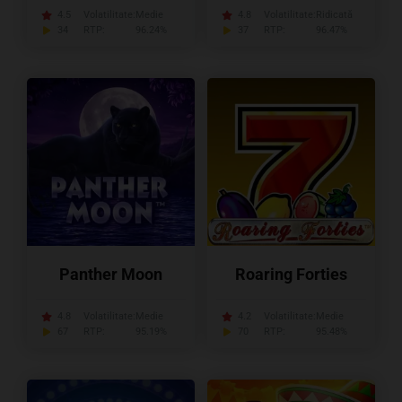
4.5
Volatilitate:
Medie
4.8
Volatilitate:
Ridicată
34
RTP:
96.24%
37
RTP:
96.47%
Panther Moon
Roaring Forties
4.8
Volatilitate:
Medie
4.2
Volatilitate:
Medie
67
RTP:
95.19%
70
RTP:
95.48%