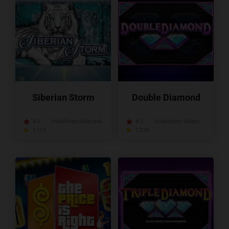
Siberian Storm
Double Diamond
4.6
Volatilitate:
Ridicată
4.5
Volatilitate:
Medie
1,119
1,238