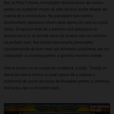
Noi, la Play Fortune, investigăm diverse jocuri de cazino
pentru ca vizitatorii noștri să afle cât mai multe despre ele
înainte de a investi bani. Nu percepem bani pentru
divertisment, deoarece oferim doar demo-uri care nu costă
nimic. Scopul lor este de a permite unei persoane să
testeze jocul și să decidă dacă să încerce sau nu varianta
sa pe bani reali. Noi testăm bonusurile, promoțiile,
caracteristicile de bun venit ale diferitelor platforme, dar nu
colaborăm cu acestea pentru a garanta recenzii oneste.
Site-ul nostru nu se ocupă de cashback și plăți. Testați un
demo pe site-ul nostru și aveți șansa de a selecta o
platformă de jocuri de noroc de încredere pentru a continua
distracția, dar cu investiții reale.