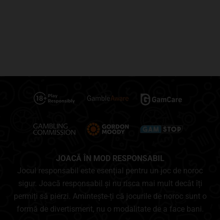
JOACĂ ÎN MOD RESPONSABIL
Jocul responsabil este esențial pentru un joc de noroc
sigur. Joacă responsabil și nu risca mai mult decât îți
permiți să pierzi. Amintește-ți că jocurile de noroc sunt o
formă de divertisment, nu o modalitate de a face bani.