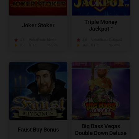
Triple Money
Joker Stoker
Jackpot™
4.3
Volatilitate:
Medie
4.6
Volatilitate:
Ridicată
96
RTP:
96.07%
108
RTP:
95.49%
Big Bass Vegas
Faust Buy Bonus
Double Down Deluxe