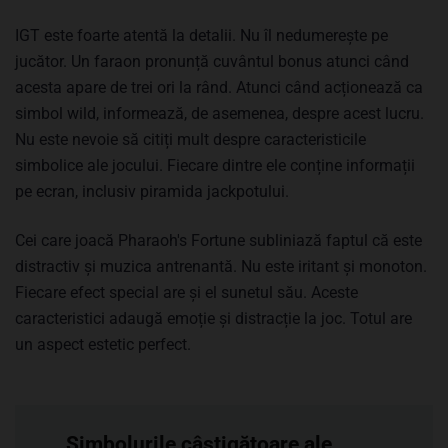
IGT este foarte atentă la detalii. Nu îl nedumerește pe
jucător. Un faraon pronunță cuvântul bonus atunci când
acesta apare de trei ori la rând. Atunci când acționează ca
simbol wild, informează, de asemenea, despre acest lucru.
Nu este nevoie să citiți mult despre caracteristicile
simbolice ale jocului. Fiecare dintre ele conține informații
pe ecran, inclusiv piramida jackpotului.
Cei care joacă Pharaoh's Fortune subliniază faptul că este
distractiv și muzica antrenantă. Nu este iritant și monoton.
Fiecare efect special are și el sunetul său. Aceste
caracteristici adaugă emoție și distracție la joc. Totul are
un aspect estetic perfect.
Simbolurile câștigătoare ale