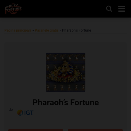
Pagina principală
»
Păcănele gratis
»
Pharaoh’s Fortune
Pharaoh’s Fortune
de