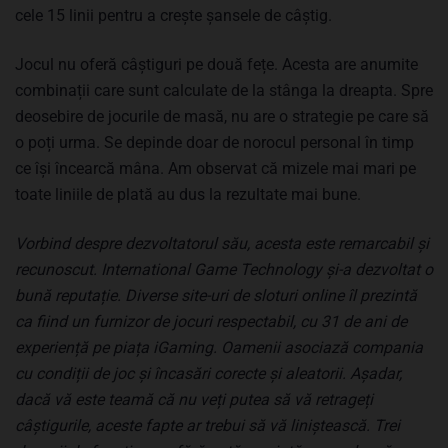
cele 15 linii pentru a crește șansele de câștig.
Jocul nu oferă câștiguri pe două fețe. Acesta are anumite
combinații care sunt calculate de la stânga la dreapta. Spre
deosebire de jocurile de masă, nu are o strategie pe care să
o poți urma. Se depinde doar de norocul personal în timp
ce își încearcă mâna. Am observat că mizele mai mari pe
toate liniile de plată au dus la rezultate mai bune.
Vorbind despre dezvoltatorul său, acesta este remarcabil și
recunoscut. International Game Technology și-a dezvoltat o
bună reputație. Diverse site-uri de sloturi online îl prezintă
ca fiind un furnizor de jocuri respectabil, cu 31 de ani de
experiență pe piața iGaming. Oamenii asociază compania
cu condiții de joc și încasări corecte și aleatorii. Așadar,
dacă vă este teamă că nu veți putea să vă retrageți
câștigurile, aceste fapte ar trebui să vă liniștească. Trei