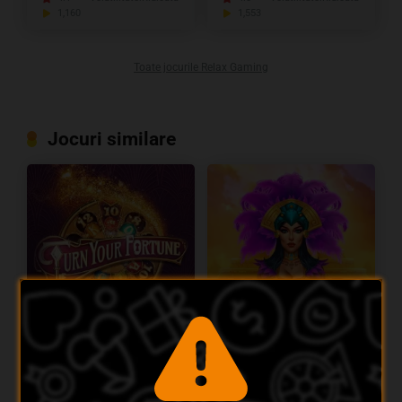
1,160
1,553
Toate jocurile Relax Gaming
Jocuri similare
Turn Your Fortune
Anaconda Wild 2