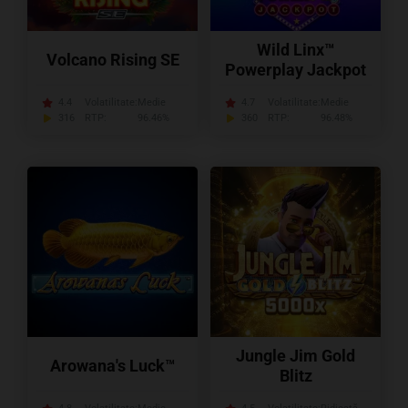
Wild Linx™
Volcano Rising SE
Powerplay Jackpot
4.4
Volatilitate:
Medie
4.7
Volatilitate:
Medie
316
RTP:
96.46%
360
RTP:
96.48%
Jungle Jim Gold
Arowana's Luck™
Blitz