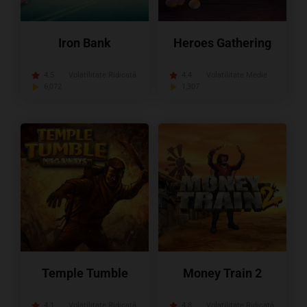
Iron Bank
Heroes Gathering
4.5
Volatilitate:
Ridicată
4.4
Volatilitate:
Medie
6,072
1,307
Temple Tumble
Money Train 2
4.1
Volatilitate:
Ridicată
4.8
Volatilitate:
Ridicată