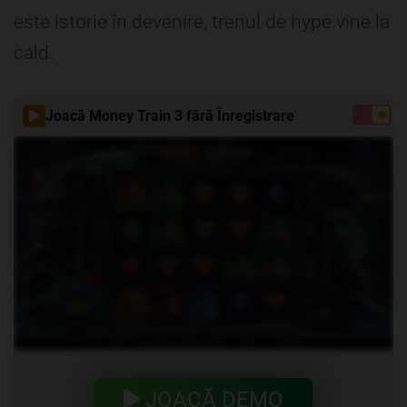
este istorie în devenire, trenul de hype vine la
cald.
Joacă Money Train 3 fără Înregistrare
JOACĂ DEMO