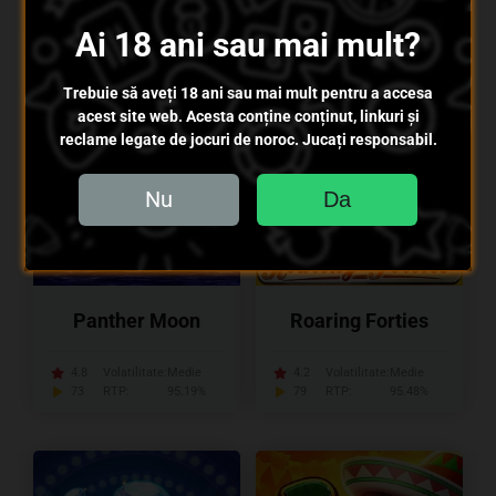
4.5
Volatilitate:
Medie
4.8
Volatilitate:
Ridicată
43
RTP:
96.24%
45
RTP:
96.47%
Ai 18 ani sau mai mult?
Trebuie să aveți 18 ani sau mai mult pentru a accesa
acest site web. Acesta conține conținut, linkuri și
reclame legate de jocuri de noroc. Jucați responsabil.
Nu
Da
Panther Moon
Roaring Forties
4.8
Volatilitate:
Medie
4.2
Volatilitate:
Medie
73
RTP:
95.19%
79
RTP:
95.48%