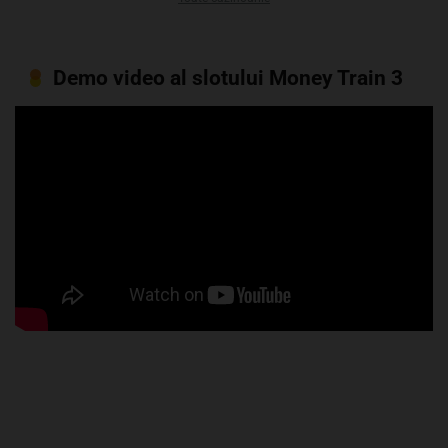
Demo video al slotului Money Train 3