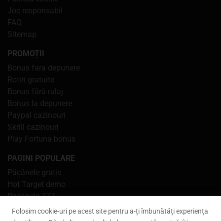
Joc responsabil
FAQ
Sitemap
PROMOȚII
Bonus fara depunere
Rotiri gratuite
Bonus fără rulaj
Bonus la depunere
Paypal cazinouri
Skrill cazinouri
Play Fortuna bonus
PAGINI POPULARE
Păcănele gratis
Hot Target demo
Pacanele 777
Jocuri cu bani reali
Folosim cookie-uri pe acest site pentru a-ți îmbunătăți experiența
Cazinouri legale