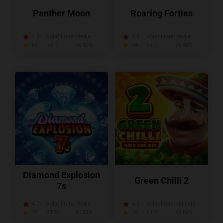
Panther Moon
Roaring Forties
4.8
Volatilitate:
Medie
4.2
Volatilitate:
Medie
68
RTP:
95.19%
74
RTP:
95.48%
Diamond Explosion
Green Chilli 2
7s
4.7
Volatilitate:
Medie
4.6
Volatilitate:
Ridicată
79
RTP:
96.82%
76
RTP:
95.60%