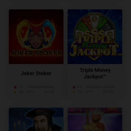
Triple Money
Joker Stoker
Jackpot™
4.3
Volatilitate:
Medie
4.6
Volatilitate:
Ridicată
100
RTP:
96.07%
109
RTP:
95.49%