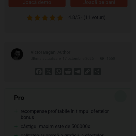
Joacă demo
Joacă pe bani
4.8/5 - (11 voturi)
Victor Bagan
, Аuthor
Ultima actualizare: 17 octombrie 2025
1550
Facebook
X
WhatsApp
Reddit
Telegram
Copy
Share
Link
Pro
recompense profitabile în timpul ofertelor
bonus
câștigul maxim este de 500000x
calitatea supremă a graficii, a efectelor