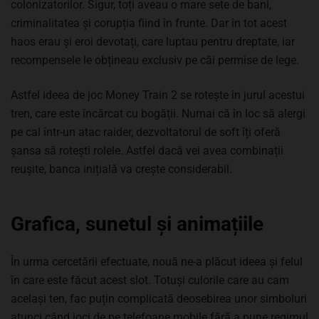
colonizatorilor. Sigur, toți aveau o mare sete de bani,
criminalitatea și corupția fiind în frunte. Dar în tot acest
haos erau și eroi devotați, care luptau pentru dreptate, iar
recompensele le obțineau exclusiv pe căi permise de lege.
Astfel ideea de joc Money Train 2 se rotește în jurul acestui
tren, care este încărcat cu bogății. Numai că în loc să alergi
pe cal într-un atac raider, dezvoltatorul de soft îți oferă
șansa să rotești rolele. Astfel dacă vei avea combinații
reușite, banca inițială va crește considerabil.
Grafica, sunetul și animațiile
În urma cercetării efectuate, nouă ne-a plăcut ideea și felul
în care este făcut acest slot. Totuși culorile care au cam
același ten, fac puțin complicată deosebirea unor simboluri
atunci când joci de pe telefoane mobile fără a pune regimul