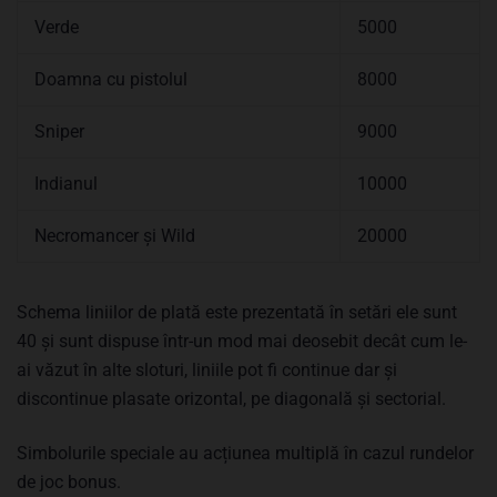
Verde
5000
Doamna cu pistolul
8000
Sniper
9000
Indianul
10000
Necromancer și Wild
20000
Schema liniilor de plată este prezentată în setări ele sunt
40 și sunt dispuse într-un mod mai deosebit decât cum le-
ai văzut în alte sloturi, liniile pot fi continue dar și
discontinue plasate orizontal, pe diagonală și sectorial.
Simbolurile speciale au acțiunea multiplă în cazul rundelor
de joc bonus.