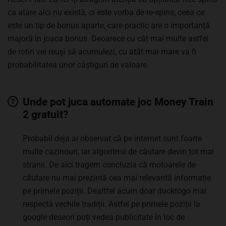
ca atare aici nu există, ci este vorba de re-spins, ceea ce
este un tip de bonus aparte, care practic are o importanță
majoră în joaca bonus. Deoarece cu cât mai multe astfel
de rotiri vei reuși să acumulezi, cu atât mai mare va fi
probabilitatea unor câștiguri de valoare.
Unde pot juca automate joc Money Train
2 gratuit?
Probabil deja ai observat că pe internet sunt foarte
multe cazinouri, iar algoritmii de căutare devin tot mai
stranii. De aici tragem concluzia că motoarele de
căutare nu mai prezintă cea mai relevantă informație
pe primele poziții. Dealtfel acum doar ducktogo mai
respectă vechile tradiții. Astfel pe primele poziții la
google deseori poți vedea publicitate în loc de