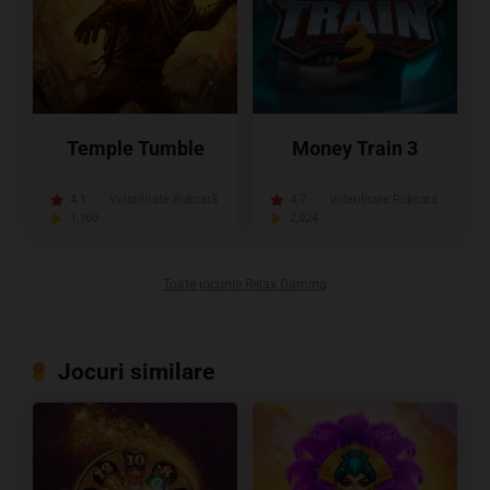
Temple Tumble
Money Train 3
4.1
Volatilitate:
Ridicată
4.7
Volatilitate:
Ridicată
1,160
2,024
Toate jocurile Relax Gaming
Jocuri similare