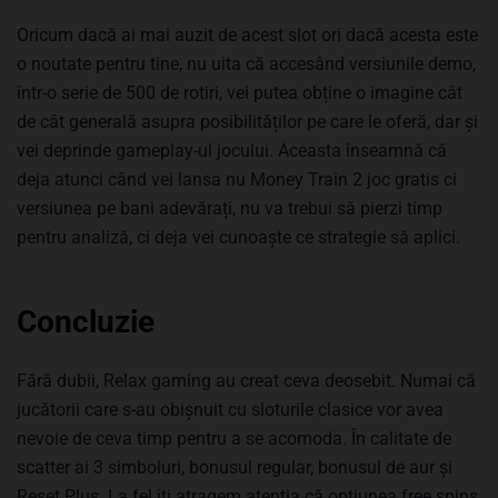
Oricum dacă ai mai auzit de acest slot ori dacă acesta este
o noutate pentru tine, nu uita că accesând versiunile demo,
într-o serie de 500 de rotiri, vei putea obține o imagine cât
de cât generală asupra posibilităților pe care le oferă, dar și
vei deprinde gameplay-ul jocului. Aceasta înseamnă că
deja atunci când vei lansa nu Money Train 2 joc gratis ci
versiunea pe bani adevărați, nu va trebui să pierzi timp
pentru analiză, ci deja vei cunoaște ce strategie să aplici.
Concluzie
Fără dubii, Relax gaming au creat ceva deosebit. Numai că
jucătorii care s-au obișnuit cu sloturile clasice vor avea
nevoie de ceva timp pentru a se acomoda. În calitate de
scatter ai 3 simboluri, bonusul regular, bonusul de aur și
Reset Plus. La fel îți atragem atenția că opțiunea free spins