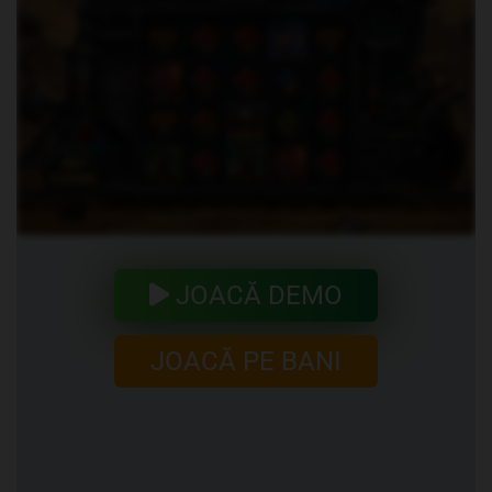
JOACĂ DEMO
JOACĂ PE BANI