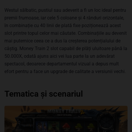
Westul sălbatic, pustiul sau adeverit a fi un loc ideal pentru
premii frumoase, iar cele 5 coloane și 4 rânduri orizontale,
în combinație cu 40 linii de plată fixe poziționează acest
slot printre topul celor mai căutate. Combinațiile au devenit
mai puternice ceea ce a dus la creșterea potențialului de
câștig. Money Train 2 slot capabil de plăți uluitoare până la
50.000X, odată ajuns aici vei lua parte la un adevărat
spectacol, deoarece departamentul vizual a depus mult
efort pentru a face un upgrade de calitate a versiunii vechi.
Tematica și scenariul