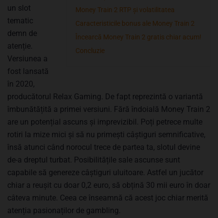
un slot
Money Train 2 RTP și volatilitatea
tematic
Caracteristicile bonus ale Money Train 2
demn de
Încearcă Money Train 2 gratis chiar acum!
atenție.
Concluzie
Versiunea a
fost lansată
în 2020,
producătorul Relax Gaming. De fapt reprezintă o variantă
îmbunătățită a primei versiuni. Fără îndoială Money Train 2
are un potențial ascuns și imprevizibil. Poți petrece multe
rotiri la mize mici și să nu primești câștiguri semnificative,
însă atunci când norocul trece de partea ta, slotul devine
de-a dreptul turbat. Posibilitățile sale ascunse sunt
capabile să genereze câștiguri uluitoare. Astfel un jucător
chiar a reușit cu doar 0,2 euro, să obțină 30 mii euro în doar
câteva minute. Ceea ce înseamnă că acest joc chiar merită
atenția pasionaților de gambling.