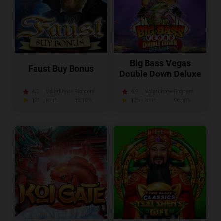
Big Bass Vegas
Faust Buy Bonus
Double Down Deluxe
4.3
Volatilitate:
Ridicată
4.9
Volatilitate:
Ridicată
121
RTP:
95.10%
125
RTP:
96.50%