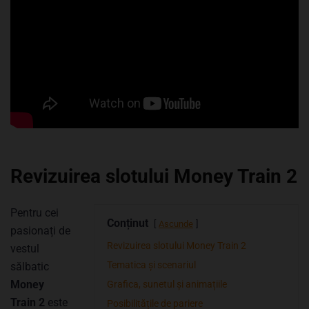
Revizuirea slotului Money Train 2
Pentru cei
Conținut
Ascunde
pasionați de
Revizuirea slotului Money Train 2
vestul
Tematica și scenariul
sălbatic
Money
Grafica, sunetul și animațiile
Train 2
este
Posibilitățile de pariere