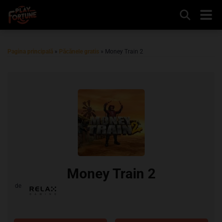
Pagina principală
»
Păcănele gratis
»
Money Train 2
Money Train 2
de