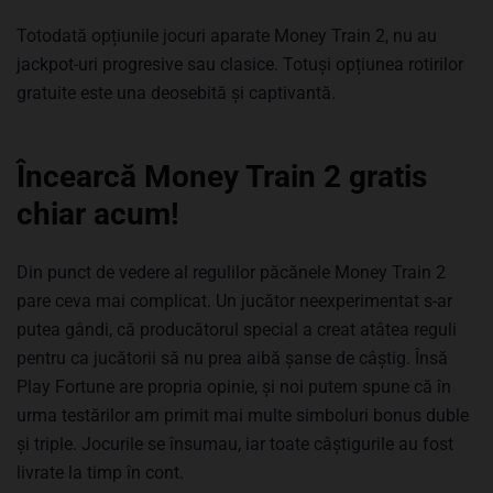
Totodată opțiunile jocuri aparate Money Train 2, nu au
jackpot-uri progresive sau clasice. Totuși opțiunea rotirilor
gratuite este una deosebită și captivantă.
Încearcă Money Train 2 gratis
chiar acum!
Din punct de vedere al regulilor păcănele Money Train 2
pare ceva mai complicat. Un jucător neexperimentat s-ar
putea gândi, că producătorul special a creat atâtea reguli
pentru ca jucătorii să nu prea aibă șanse de câștig. Însă
Play Fortune are propria opinie, și noi putem spune că în
urma testărilor am primit mai multe simboluri bonus duble
și triple. Jocurile se însumau, iar toate câștigurile au fost
livrate la timp în cont.