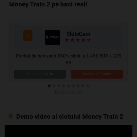
Money Train 2 pe bani reali
Rolletto
2
Bonus de Bun Venit 150% până la €500 + 200 RG
Încasează Bonus
Toate cazinourile
Demo video al slotului Money Train 2