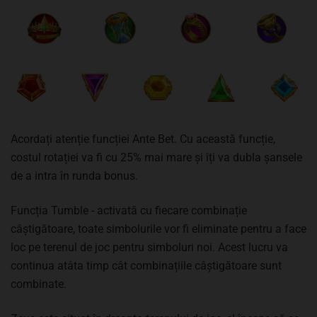
Acordați atenție funcției Ante Bet. Cu această funcție,
costul rotației va fi cu 25% mai mare și îți va dubla șansele
de a intra în runda bonus.
Funcția Tumble - activată cu fiecare combinație
câștigătoare, toate simbolurile vor fi eliminate pentru a face
loc pe terenul de joc pentru simboluri noi. Acest lucru va
continua atâta timp cât combinațiile câștigătoare sunt
combinate.