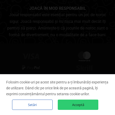
JOACĂ ÎN MOD RESPONSABIL
Jocul responsabil este esențial pentru un joc de noroc
sigur. Joacă responsabil și nu risca mai mult decât îți
permiți să pierzi. Amintește-ți că jocurile de noroc sunt o
formă de divertisment, nu o modalitate de a face bani.
Folosim cookie-uri pe acest site pentru a-ți îmbunătăți experiența
de utilizare. Dând clic pe orice link de pe această pagină, îți
exprimi consimțământul pentru setarea cookie-urilor.
Setări
Acceptă