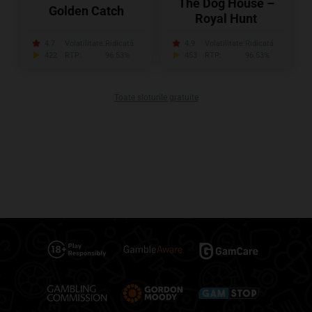
The Dog House –
Golden Catch
Royal Hunt
4.7
Volatilitate:
Ridicată
4.9
Volatilitate:
Ridicată
422
RTP:
96.53%
453
RTP:
96.53%
Toate sloturile gratuite