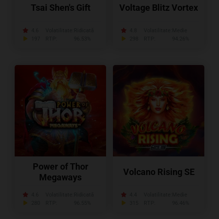
Tsai Shen's Gift
Voltage Blitz Vortex
4.6
Volatilitate:
Ridicată
4.8
Volatilitate:
Medie
197
RTP:
96.53%
298
RTP:
94.26%
Power of Thor
Volcano Rising SE
Megaways
4.6
Volatilitate:
Ridicată
4.4
Volatilitate:
Medie
280
RTP:
96.55%
315
RTP:
96.46%