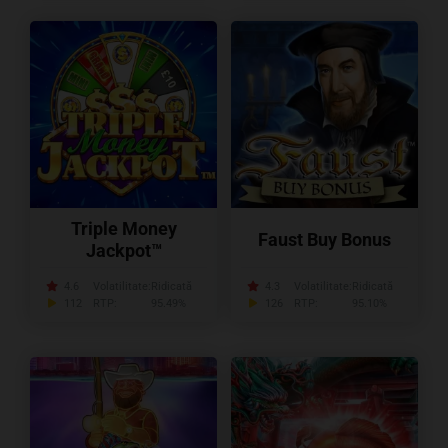
Triple Money
Faust Buy Bonus
Jackpot™
4.6
Volatilitate:
Ridicată
4.3
Volatilitate:
Ridicată
112
RTP:
95.49%
126
RTP:
95.10%