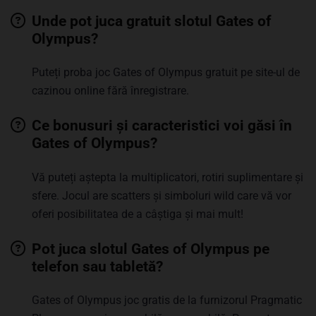
Unde pot juca gratuit slotul Gates of
Olympus?
Puteți proba joc Gates of Olympus gratuit pe site-ul de
cazinou online fără înregistrare.
Ce bonusuri și caracteristici voi găsi în
Gates of Olympus?
Vă puteți aștepta la multiplicatori, rotiri suplimentare și
sfere. Jocul are scatters și simboluri wild care vă vor
oferi posibilitatea de a câștiga și mai mult!
Pot juca slotul Gates of Olympus pe
telefon sau tabletă?
Gates of Olympus joc gratis de la furnizorul Pragmatic