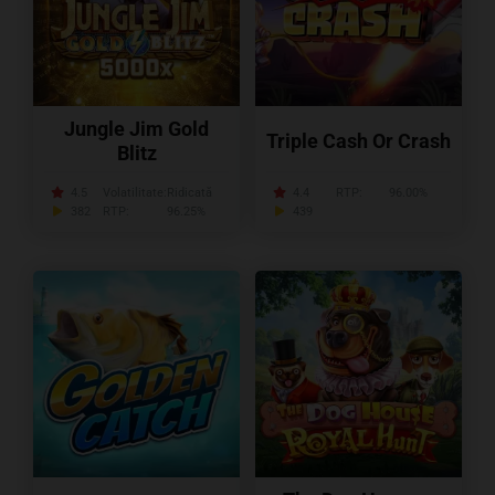
Jungle Jim Gold
Triple Cash Or Crash
Blitz
4.5
Volatilitate:
Ridicată
4.4
RTP:
96.00%
382
RTP:
96.25%
439