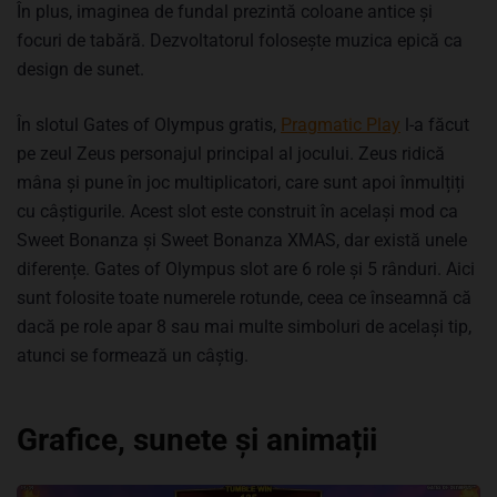
În plus, imaginea de fundal prezintă coloane antice și
focuri de tabără. Dezvoltatorul folosește muzica epică ca
design de sunet.
În slotul Gates of Olympus gratis,
Pragmatic Play
l-a făcut
pe zeul Zeus personajul principal al jocului. Zeus ridică
mâna și pune în joc multiplicatori, care sunt apoi înmulțiți
cu câștigurile. Acest slot este construit în același mod ca
Sweet Bonanza și Sweet Bonanza XMAS, dar există unele
diferențe. Gates of Olympus slot are 6 role și 5 rânduri. Aici
sunt folosite toate numerele rotunde, ceea ce înseamnă că
dacă pe role apar 8 sau mai multe simboluri de același tip,
atunci se formează un câștig.
Grafice, sunete și animații