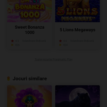
Sweet Bonanza
5 Lions Megaways
1000
4.5
Volatilitate:
Ridicată
4.6
Volatilitate:
Ridicată
826
834
Toate jocurile Pragmatic Play
Jocuri similare