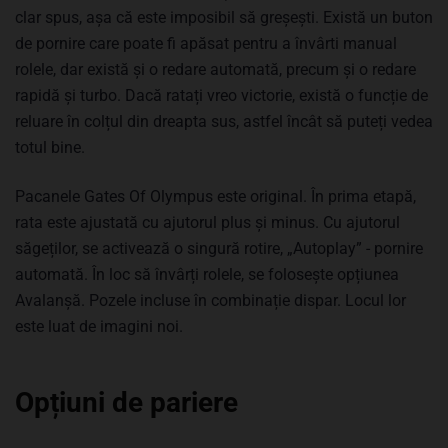
clar spus, așa că este imposibil să greșești. Există un buton
de pornire care poate fi apăsat pentru a învârti manual
rolele, dar există și o redare automată, precum și o redare
rapidă și turbo. Dacă ratați vreo victorie, există o funcție de
reluare în colțul din dreapta sus, astfel încât să puteți vedea
totul bine.
Pacanele Gates Of Olympus este original. În prima etapă,
rata este ajustată cu ajutorul plus și minus. Cu ajutorul
săgeților, se activează o singură rotire, „Autoplay” - pornire
automată. În loc să învârți rolele, se folosește opțiunea
Avalanșă. Pozele incluse în combinație dispar. Locul lor
este luat de imagini noi.
Opțiuni de pariere