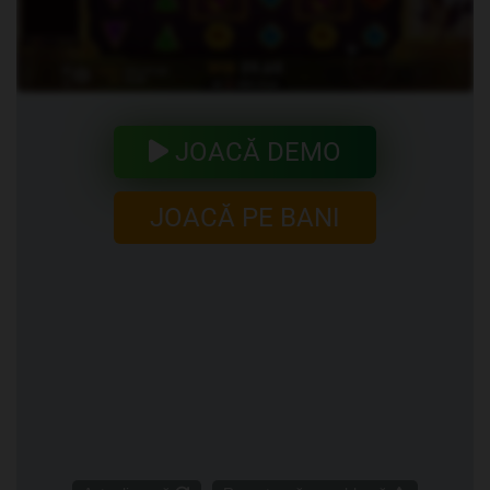
JOACĂ DEMO
JOACĂ PE BANI