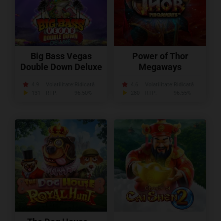
Big Bass Vegas
Power of Thor
Double Down Deluxe
Megaways
4.9
Volatilitate:
Ridicată
4.6
Volatilitate:
Ridicată
131
RTP:
96.50%
280
RTP:
96.55%