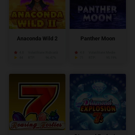
Anaconda Wild 2
Panther Moon
4.8
Volatilitate:
Ridicată
4.8
Volatilitate:
Medie
44
RTP:
96.47%
71
RTP:
95.19%