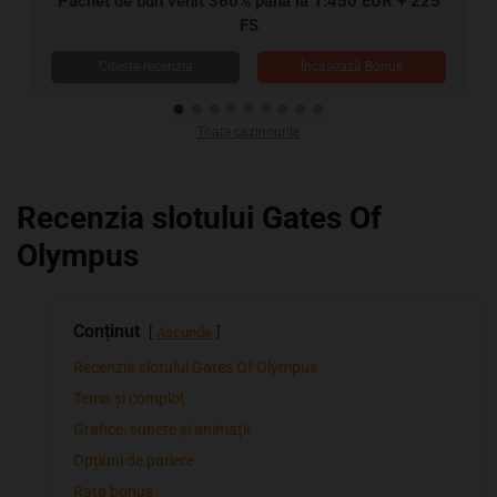
Bonus de Bun Venit 150% până la €500 + 200 RG
Încasează Bonus
Toate cazinourile
Recenzia slotului Gates Of
Olympus
Conținut
Ascunde
Recenzia slotului Gates Of Olympus
Tema și complot
Grafice, sunete și animații
Opțiuni de pariere
Rata bonus