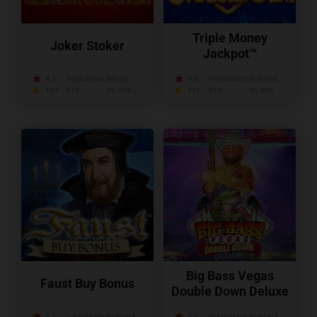
Triple Money
Joker Stoker
Jackpot™
4.3
Volatilitate:
Medie
4.6
Volatilitate:
Ridicată
103
RTP:
96.07%
111
RTP:
95.49%
Big Bass Vegas
Faust Buy Bonus
Double Down Deluxe
4.3
Volatilitate:
Ridicată
4.9
Volatilitate:
Ridicată