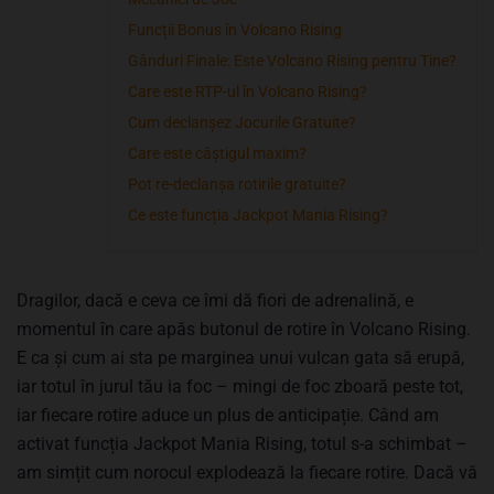
Funcții Bonus în Volcano Rising
Gânduri Finale: Este Volcano Rising pentru Tine?
Care este RTP-ul în Volcano Rising?
Cum declanșez Jocurile Gratuite?
Care este câștigul maxim?
Pot re-declanșa rotirile gratuite?
Ce este funcția Jackpot Mania Rising?
Dragilor, dacă e ceva ce îmi dă fiori de adrenalină, e
momentul în care apăs butonul de rotire în Volcano Rising.
E ca și cum ai sta pe marginea unui vulcan gata să erupă,
iar totul în jurul tău ia foc – mingi de foc zboară peste tot,
iar fiecare rotire aduce un plus de anticipație. Când am
activat funcția Jackpot Mania Rising, totul s-a schimbat –
am simțit cum norocul explodează la fiecare rotire. Dacă vă