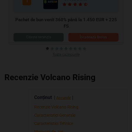
2
Bonus de Bun Venit 150% până la €500 + 200 RG
Încasează Bonus
Toate cazinourile
Recenzie Volcano Rising
Conținut
Ascunde
Recenzie Volcano Rising
Caracteristici Generale
Caracteristici Tehnice
Mecanici de Joc