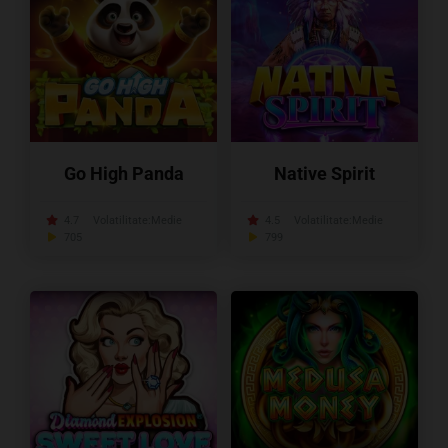
Go High Panda
Native Spirit
4.7
Volatilitate:
Medie
4.5
Volatilitate:
Medie
705
799