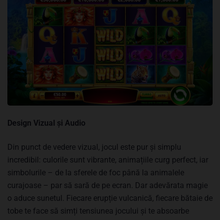
Design Vizual și Audio
Din punct de vedere vizual, jocul este pur și simplu
incredibil: culorile sunt vibrante, animațiile curg perfect, iar
simbolurile – de la sferele de foc până la animalele
curajoase – par să sară de pe ecran. Dar adevărata magie
o aduce sunetul. Fiecare erupție vulcanică, fiecare bătaie de
tobe te face să simți tensiunea jocului și te absoarbe