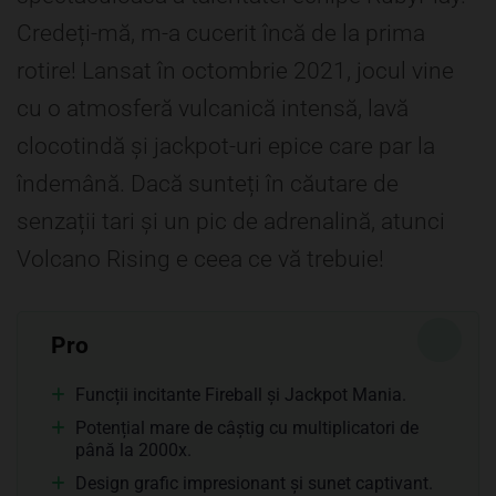
Credeți-mă, m-a cucerit încă de la prima
rotire! Lansat în octombrie 2021, jocul vine
cu o atmosferă vulcanică intensă, lavă
clocotindă și jackpot-uri epice care par la
îndemână. Dacă sunteți în căutare de
senzații tari și un pic de adrenalină, atunci
Volcano Rising e ceea ce vă trebuie!
Pro
Funcții incitante Fireball și Jackpot Mania.
Potențial mare de câștig cu multiplicatori de
până la 2000x.
Design grafic impresionant și sunet captivant.