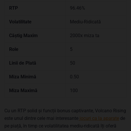
RTP
96.46%
Volatilitate
Mediu-Ridicată
Câștig Maxim
2000x miza ta
Role
5
Linii de Plată
50
Miza Minimă
0.50
Miza Maximă
100
Cu un RTP solid și funcții bonus captivante, Volcano Rising
este unul dintre cele mai interesante
jocuri ca la aparate
de
pe piață, în timp ce volatilitatea mediu-ridicată îți oferă