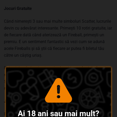
Jocuri Gratuite
Când nimerești 3 sau mai multe simboluri Scatter, lucrurile
devin cu adevărat interesante. Primești 10 rotiri gratuite, iar
de fiecare dată când aterizează un Fireball, primești un
premiu. E un sentiment fantastic să vezi cum se adună
acele Fireballs și să știi că fiecare ar putea fi biletul tău
către un câștig uriaș.
Pot exista câștiguri epice, și cel mai tare e faptul că poți
retrigera rotirile gratuite – dacă mai nimerești 3 simboluri
Scatter, primești alte 10 rotiri gratuite. Adrenalina e la cote
maxime!
Jackpot Mania Rising
Ai 18 ani sau mai mult?
Funcția Jackpot Mania Rising e cu adevărat cireașa de pe