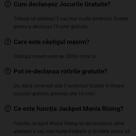
Cum declanșez Jocurile Gratuite?
Trebuie să aterizezi 3 sau mai multe simboluri Scatter
pentru a declanșa 10 rotiri gratuite.
Care este câștigul maxim?
Câștigul maxim este de 2000x miza ta.
Pot re-declanșa rotirile gratuite?
Da, dacă nimerești alte 3 simboluri Scatter în timpul
jocurilor gratuite, primești alte 10 rotiri.
Ce este funcția Jackpot Mania Rising?
Funcția Jackpot Mania Rising se declanșează când
aterizezi 4 sau mai multe Fireballs și îți oferă șansa să