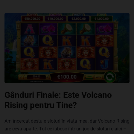
Gânduri Finale: Este Volcano
Rising pentru Tine?
Am încercat destule sloturi în viața mea, dar Volcano Rising
are ceva aparte. Tot ce iubesc într-un joc de sloturi e aici –