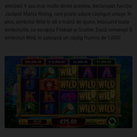
aterizezi 4 sau mai multe dintre acestea, declanșezi funcția
Jackpot Mania Rising, care poate aduce câștiguri uriașe. În
plus, simbolul Wild îți dă o mână de ajutor, înlocuind toate
simbolurile, cu excepția Fireball și Scatter. Dacă nimerești 5
simboluri Wild, te așteaptă un câștig frumos de 1,000!