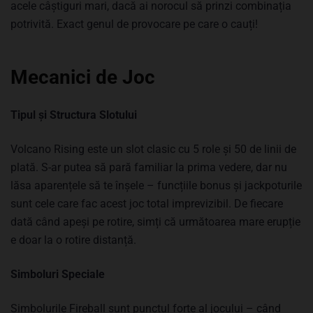
acele câștiguri mari, dacă ai norocul să prinzi combinația
potrivită. Exact genul de provocare pe care o cauți!
Mecanici de Joc
Tipul și Structura Slotului
Volcano Rising este un slot clasic cu 5 role și 50 de linii de
plată. S-ar putea să pară familiar la prima vedere, dar nu
lăsa aparențele să te înșele – funcțiile bonus și jackpoturile
sunt cele care fac acest joc total imprevizibil. De fiecare
dată când apeși pe rotire, simți că următoarea mare erupție
e doar la o rotire distanță.
Simboluri Speciale
Simbolurile Fireball sunt punctul forte al jocului – când