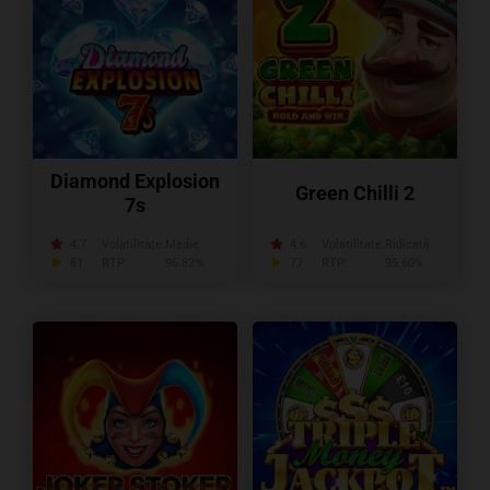
Diamond Explosion
Green Chilli 2
7s
4.7
Volatilitate:
Medie
4.6
Volatilitate:
Ridicată
81
RTP:
96.82%
77
RTP:
95.60%