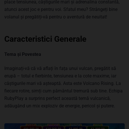
place tensiunea, câștigurile mari și adrenalina constantă,
atunci acest joc e pentru voi. Sfatul meu? Strângeți bine
volanul și pregătiți-vă pentru o aventură de neuitat!
Caracteristici Generale
Tema și Povestea
Imaginați-vă că vă aflați în fața unui vulcan, pregătit să
erupă – totul e fierbinte, tensiunea e la cote maxime, iar
câștigurile mari vă așteaptă. Asta este Volcano Rising. La
fiecare rotire, simți cum pământul tremură sub tine. Echipa
RubyPlay a surprins perfect această temă vulcanică,
adăugând un mix exploziv de energie, pericol și putere.