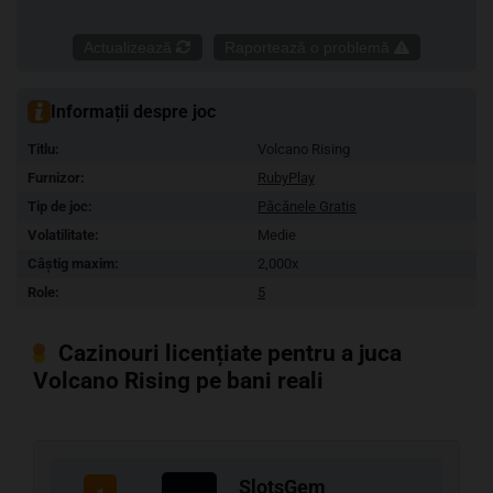
Actualizează
Raportează o problemă
Informații despre joc
Titlu:
Volcano Rising
Furnizor:
RubyPlay
Tip de joc:
Păcănele Gratis
Volatilitate:
Medie
Câștig maxim:
2,000x
Role:
5
Cazinouri licențiate pentru a juca
Volcano Rising pe bani reali
Rolletto