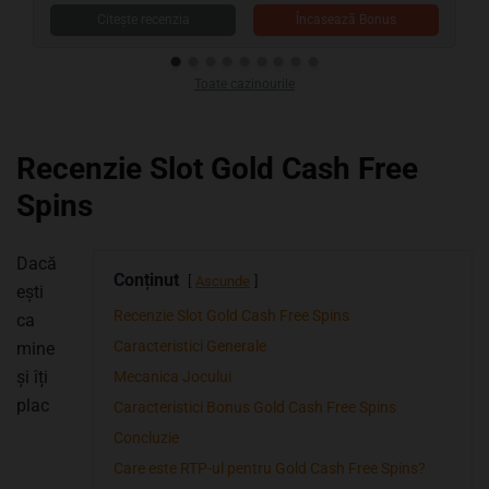
Încasează Bonus
Toate cazinourile
Recenzie Slot Gold Cash Free
Spins
Dacă
Conținut
Ascunde
ești
Recenzie Slot Gold Cash Free Spins
ca
Caracteristici Generale
mine
și îți
Mecanica Jocului
plac
Caracteristici Bonus Gold Cash Free Spins
Concluzie
Care este RTP-ul pentru Gold Cash Free Spins?