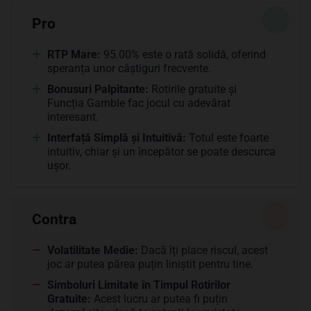
Pro
RTP Mare:
95.00% este o rată solidă, oferind
speranța unor câștiguri frecvente.
Bonusuri Palpitante:
Rotirile gratuite și
Funcția Gamble fac jocul cu adevărat
interesant.
Interfață Simplă și Intuitivă:
Totul este foarte
intuitiv, chiar și un începător se poate descurca
ușor.
Contra
Volatilitate Medie:
Dacă îți place riscul, acest
joc ar putea părea puțin liniștit pentru tine.
Simboluri Limitate în Timpul Rotirilor
Gratuite:
Acest lucru ar putea fi puțin