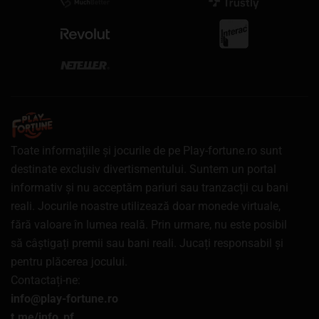
Toate informațiile și jocurile de pe Play-fortune.ro sunt
destinate exclusiv divertismentului. Suntem un portal
informativ și nu acceptăm pariuri sau tranzacții cu bani
reali. Jocurile noastre utilizează doar monede virtuale,
fără valoare în lumea reală. Prin urmare, nu este posibil
să câștigați premii sau bani reali. Jucați responsabil și
pentru plăcerea jocului.
Contactați-ne:
info@play-fortune.ro
t.me/info_pf