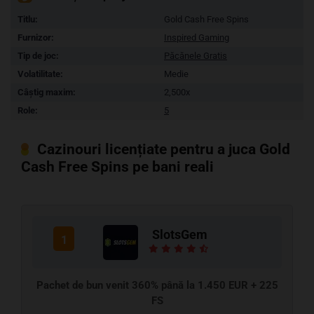
Titlu:
Gold Cash Free Spins
Furnizor:
Inspired Gaming
Tip de joc:
Păcănele Gratis
Volatilitate:
Medie
Câștig maxim:
2,500x
Role:
5
Cazinouri licențiate pentru a juca Gold
Cash Free Spins pe bani reali
Rolletto
2
Bonus de Bun Venit 150% până la €500 + 200 RG