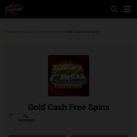
Pagina principală
»
Păcănele gratis
»
Gold Cash Free Spins
Gold Cash Free Spins
de