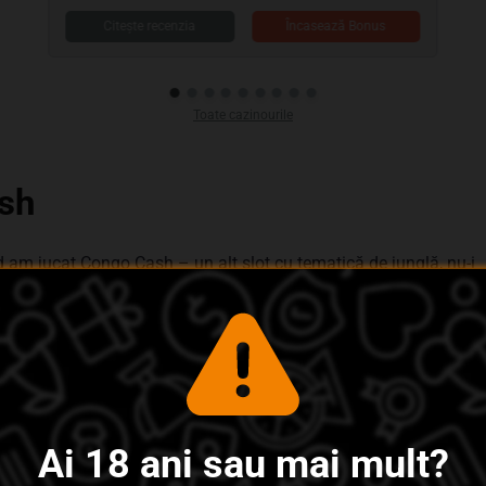
Încasează Bonus
Toate cazinourile
sh
 am jucat Congo Cash – un alt slot cu tematică de junglă, nu-i
el Board a început să sclipească, am realizat imediat că mă
e a te ține pe marginea scaunului la fiecare rotire. Fauna, de l
nsă a câștigurilor mega este cu adevărat fascinantă. Ai la
x miza ta, așa că acest slot din junglă nu trebuie ratat!
Ai 18 ani sau mai mult?