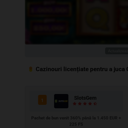
Actualizea
Cazinouri licențiate pentru a juca
SlotsGem
1
s.
Pachet de bun venit 360% până la 1.450 EUR +
225 FS