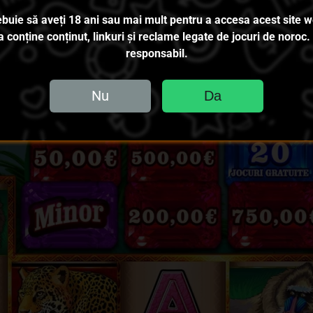
ebuie să aveți 18 ani sau mai mult pentru a accesa acest site w
 conține conținut, linkuri și reclame legate de jocuri de noroc.
responsabil.
 a rolelor, te cufunzi într-un univers verde, plin de faună
e nouă, prezentarea ei aduce un aer proaspăt și captivant. Fiecare
e, păzite cu grijă de puternica gorilă.
Nu
Da