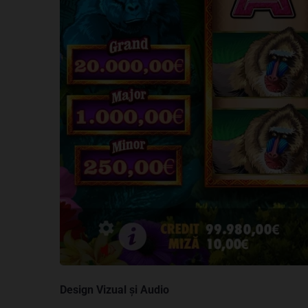
Design Vizual și Audio