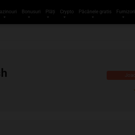
azinouri
Bonusuri
Plăți
Crypto
Păcănele gratis
Furnizori
sh
Joa