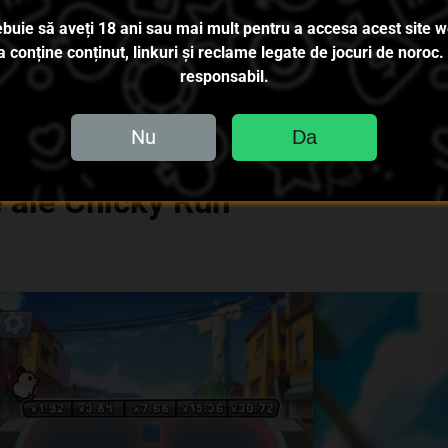
omania
. Conceptul este revigorant de simplu: ajuți o găină să
ebuie să aveți 18 ani sau mai mult pentru a accesa acest site w
 sigură, câștigurile tale se multiplică. Dacă greșești... ei
 conține conținut, linkuri și reclame legate de jocuri de noroc.
ietena noastră înaripată. Această recenzie va analiza în
responsabil.
țional, de la tema și designul său fermecător până la
Nu
Da
e ale Chicky Run