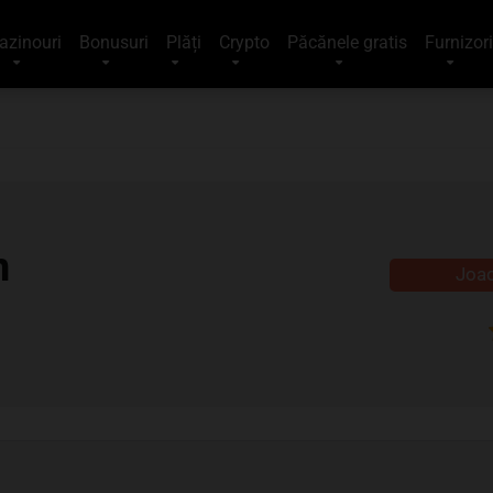
azinouri
Bonusuri
Plăți
Crypto
Păcănele gratis
Furnizori
n
Joa