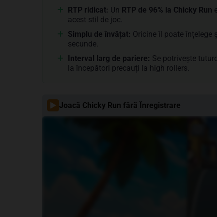
RTP ridicat:
Un
RTP de 96% la Chicky Run
e
acest stil de joc.
Simplu de învățat:
Oricine îl poate înțelege 
secunde.
Interval larg de pariere:
Se potrivește tuturor
la începători precauți la high rollers.
Joacă Chicky Run fără Înregistrare