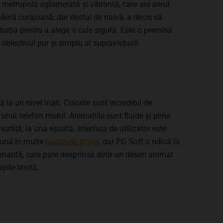
 metropolă aglomerată și vibrantă, care are aerul
 găină curajoasă, dar destul de naivă, a decis să
ntuiția pentru a alege o cale sigură. Este o premisă
biectivul pur și simplu al supraviețuirii.
la un nivel înalt. Culorile sunt incredibil de
 unui telefon mobil. Animațiile sunt fluide și pline
turtită, la una eșuată. Interfața de utilizator este
omună în multe
pacanele gratis
, dar PG Soft o ridică la
renantă, care pare desprinsă dintr-un desen animat
iile limită.