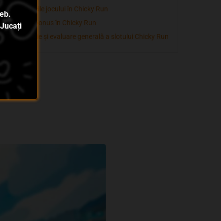
Mecanicile jocului în Chicky Run
eb.
Funcții bonus în Chicky Run
 Jucați
Concluzie și evaluare generală a slotului Chicky Run