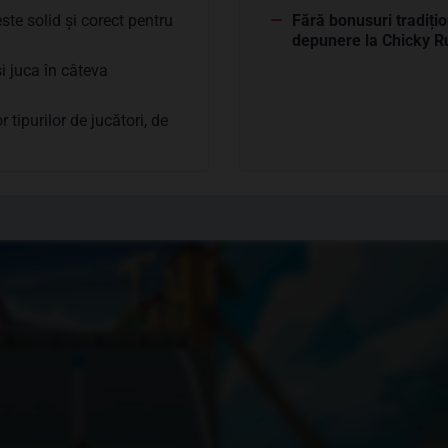
ste solid și corect pentru
Fără bonusuri tradițio
depunere la Chicky R
și juca în câteva
 tipurilor de jucători, de