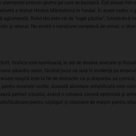
 și atemporal precum gluma pe care se bazează. Ești plasat într-o
siluetă a statuii Hristos Mântuitorul în fundal. În acest cadru, o
 aglomerată. Rolul tău este cel de "înger păzitor", folosindu-ți i
ctiv și relaxat. Nu există o narațiune complexă de urmat, ci doar o
oft. Grafica este luminoasă, în stil de desene animate și finisată 
a cerul albastru senin, făcând jocul să iasă în evidență pe ecranul
ersare reușită este la fel de distractiv ca și dispariția sa comică, 
cte pentru ecranele tactile. Această abordare simplificată este c
letează perfect vizualul, având o coloană sonoră optimistă și ant
isfăcătoare pentru câștiguri și claxoane de mașini pentru situaț