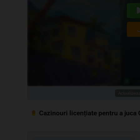
Actualizea
Cazinouri licențiate pentru a juca