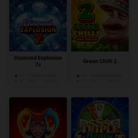
Diamond Explosion
Green Chilli 2
7s
4.7
Volatilitate:
Medie
4.6
Volatilitate:
Ridicată
81
RTP:
96.82%
77
RTP:
95.60%