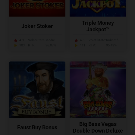
Triple Money
Joker Stoker
Jackpot™
4.3
Volatilitate:
Medie
4.6
Volatilitate:
Ridicată
103
RTP:
96.07%
111
RTP:
95.49%
Big Bass Vegas
Faust Buy Bonus
Double Down Deluxe