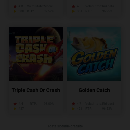
4.8
Volatilitate:
Medie
4.5
Volatilitate:
Ridicată
380
RTP:
97.52%
381
RTP:
96.25%
Triple Cash Or Crash
Golden Catch
4.4
RTP:
96.00%
4.7
Volatilitate:
Ridicată
437
421
RTP:
96.53%
Toate sloturile gratuite