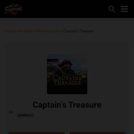
Pagina principală
»
Păcănele gratis
»
Captain's Treasure
Captain's Treasure
de