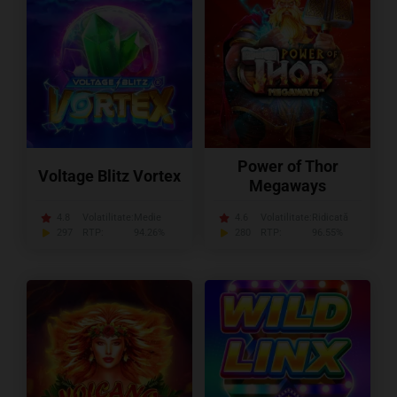
Power of Thor
Voltage Blitz Vortex
Megaways
4.8
Volatilitate:
Medie
4.6
Volatilitate:
Ridicată
297
RTP:
94.26%
280
RTP:
96.55%