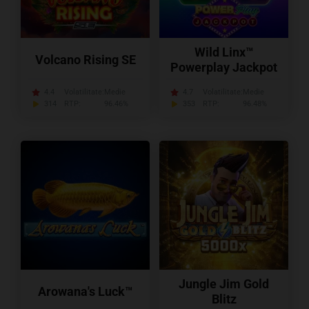
Wild Linx™
Volcano Rising SE
Powerplay Jackpot
4.4
Volatilitate:
Medie
4.7
Volatilitate:
Medie
314
RTP:
96.46%
353
RTP:
96.48%
Jungle Jim Gold
Arowana's Luck™
Blitz