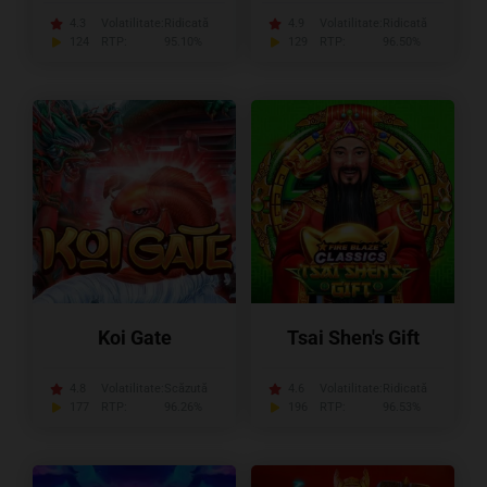
4.3
Volatilitate:
Ridicată
4.9
Volatilitate:
Ridicată
124
RTP:
95.10%
129
RTP:
96.50%
Koi Gate
Tsai Shen's Gift
4.8
Volatilitate:
Scăzută
4.6
Volatilitate:
Ridicată
177
RTP:
96.26%
196
RTP:
96.53%