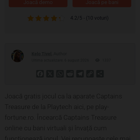
Joacă demo
Joacă pe bani
4.2/5 - (10 voturi)
Kelo Tivel
, Аuthor
Ultima actualizare: 6 august 2026
1337
Facebook
X
WhatsApp
Reddit
Telegram
Copy
Share
Link
Joacă gratis jocul ca la aparate Captains
Treasure de la Playtech aici, pe play-
fortune.ro. Încearcă Captains Treasure
online cu bani virtuali și învață cum
funcționează jocul. Vei recunoaște cele mai