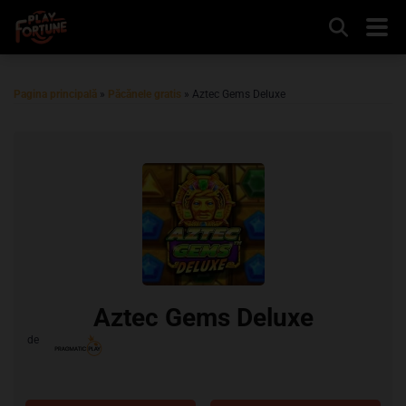
Pagina principală
»
Păcănele gratis
»
Aztec Gems Deluxe
Aztec Gems Deluxe
de