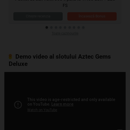
Bonus de Bun Venit 150% până la €500 + 200 RG
Încasează Bonus
Toate cazinourile
Demo video al slotului Aztec Gems
Deluxe