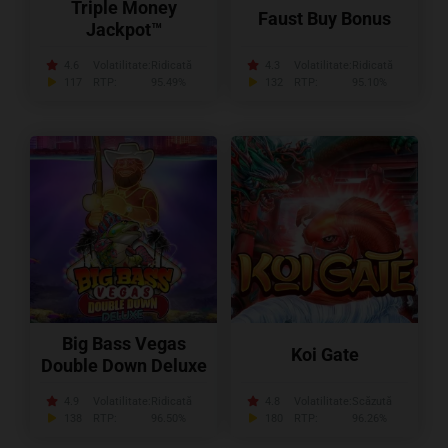
Triple Money
Faust Buy Bonus
Jackpot™
4.6
Volatilitate:
Ridicată
4.3
Volatilitate:
Ridicată
117
RTP:
95.49%
132
RTP:
95.10%
Big Bass Vegas
Koi Gate
Double Down Deluxe
4.9
Volatilitate:
Ridicată
4.8
Volatilitate:
Scăzută
138
RTP:
96.50%
180
RTP:
96.26%