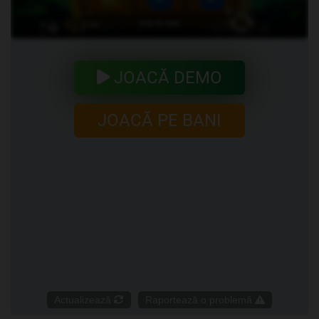
JOACĂ DEMO
JOACĂ PE BANI
Actualizează
Raportează o problemă