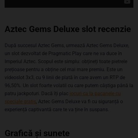
Aztec Gems Deluxe slot recenzie
După succesul Aztec Gems, urmează Aztec Gems Deluxe,
un slot dezvoltat de Pragmatic Play care ne va duce în
Imperiul Aztec. Scopul este simplu: obțineți toate pietrele
prețioase pentru a obține cel mai mare premiu. Este un
videoslot 3x3, cu 9 linii de plată în care avem un RTP de
96,50%. Un slot foarte volatil cu care putem câștiga până la
patru jackpoturi. Dacă îți plac
jocuri ca la pacanele cu
speciale gratis
, Aztec Gems Deluxe va fi cu siguranță o
experiență captivantă care te va ține în suspans.
Grafică și sunete