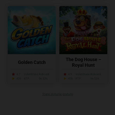
The Dog House –
Golden Catch
Royal Hunt
4.7
Volatilitate:
Ridicată
4.9
Volatilitate:
Ridicată
426
RTP:
96.53%
458
RTP:
96.53%
Toate sloturile gratuite